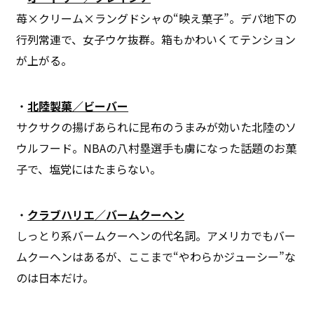
苺×クリーム×ラングドシャの“映え菓子”。デパ地下の
行列常連で、女子ウケ抜群。箱もかわいくてテンション
が上がる。
・
北陸製菓／ビーバー
サクサクの揚げあられに昆布のうまみが効いた北陸のソ
ウルフード。NBAの八村塁選手も虜になった話題のお菓
子で、塩党にはたまらない。
・
クラブハリエ／バームクーヘン
しっとり系バームクーヘンの代名詞。アメリカでもバー
ムクーヘンはあるが、ここまで“やわらかジューシー”な
のは日本だけ。