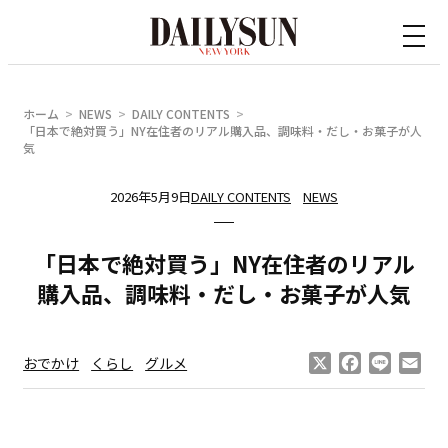
内
容
を
ス
ホーム
NEWS
DAILY CONTENTS
キ
「日本で絶対買う」NY在住者のリアル購入品、調味料・だし・お菓子が人
気
ッ
プ
2026年5月9日
DAILY CONTENTS
NEWS
「日本で絶対買う」NY在住者のリアル
購入品、調味料・だし・お菓子が人気
X
Facebook
Line
Ema
おでかけ
くらし
グルメ