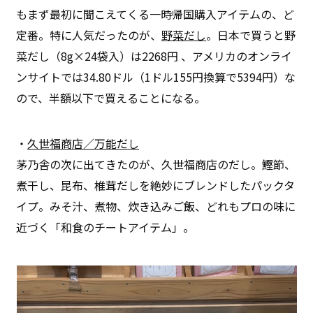
もまず最初に聞こえてくる一時帰国購入アイテムの、ど
定番。特に人気だったのが、
野菜だし
。日本で買うと野
菜だし（8g×24袋入）は2268円 、アメリカのオンライ
ンサイトでは34.80ドル（1ドル155円換算で5394円）な
ので、半額以下で買えることになる。
・
久世福商店／万能だし
茅乃舎の次に出てきたのが、久世福商店のだし。鰹節、
煮干し、昆布、椎茸だしを絶妙にブレンドしたパックタ
イプ。みそ汁、煮物、炊き込みご飯、どれもプロの味に
近づく「和食のチートアイテム」。