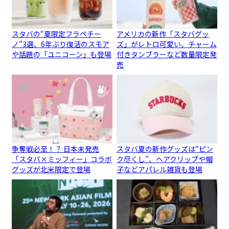
スタバの“夏限定フラペチー
アメリカの新作「スタバグッ
ノ”3選、6年ぶり復活のスモア
ズ」がレトロ可愛い、チャーム
や話題の「ユニコーン」も登場
付きタンブラーなど数量限定発
売
争奪戦必至！？ 日本未発売
スタバ夏の新作グッズは“ピン
「スタバ×ミッフィー」コラボ
ク尽くし”、ヘアクリップや帽
グッズが北米限定で登場
子などアパレル雑貨も登場