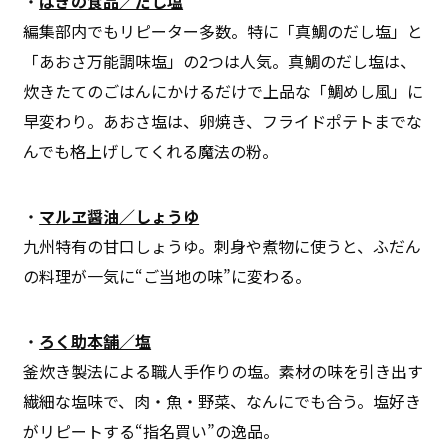
・
はぎの食品／だし塩
編集部内でもリピーター多数。特に「真鯛のだし塩」と
「あおさ万能調味塩」の2つは人気。真鯛のだし塩は、
炊きたてのごはんにかけるだけで上品な「鯛めし風」に
早変わり。あおさ塩は、卵焼き、フライドポテトまでな
んでも格上げしてくれる魔法の粉。
・
マルヱ醤油／しょうゆ
九州特有の甘口しょうゆ。刺身や煮物に使うと、ふだん
の料理が一気に“ご当地の味”に変わる。
・
ろく助本舗／塩
釜炊き製法による職人手作りの塩。素材の味を引き出す
繊細な塩味で、肉・魚・野菜、なんにでも合う。塩好き
がリピートする“指名買い”の逸品。