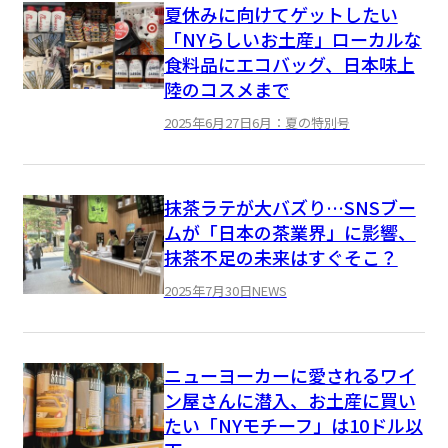
夏休みに向けてゲットしたい
「NYらしいお土産」ローカルな
食料品にエコバッグ、日本味上
陸のコスメまで
2025年6月27日
6月：夏の特別号
抹茶ラテが大バズり…SNSブー
ムが「日本の茶業界」に影響、
抹茶不足の未来はすぐそこ？
2025年7月30日
NEWS
ニューヨーカーに愛されるワイ
ン屋さんに潜入、お土産に買い
たい「NYモチーフ」は10ドル以