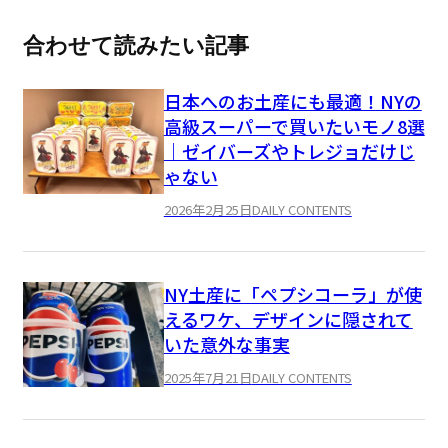
合わせて読みたい記事
日本へのお土産にも最適！NYの
高級スーパーで買いたいモノ8選
｜ゼイバーズやトレジョだけじ
ゃない
2026年2月25日
DAILY CONTENTS
NY土産に「ペプシコーラ」が使
えるワケ、デザインに隠されて
いた意外な事実
2025年7月21日
DAILY CONTENTS