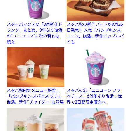
スターバックスの「8月新作ド
スタバ秋の新作フードが8月25
リンク」まとめ、9年ぶり復活
日発売！ 人気「パンプキンス
の“ユニコーン”に秋の新作も
コーン」復活、新作アップルパ
続々
イも
スタバ秋限定メニュー解禁！
スタバの幻「ユニコーン フラ
「パンプキン スパイス ラテ」
ペチーノ」が9年ぶり復活！世
復活、新作“チャイダー”も登場
界で2日間限定販売へ