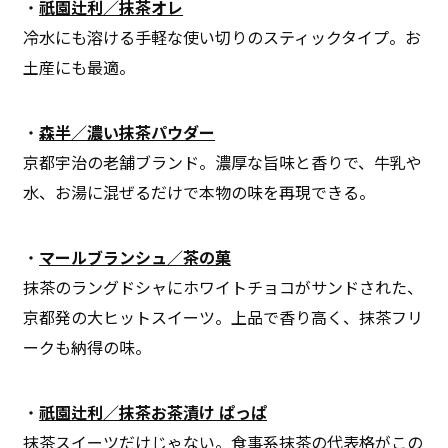
・
祇園辻利／抹茶
オレ
冷水にも溶ける手軽な使い切りのスティックタイプ。お
土産にも最適。
・
森半／濃い抹茶パウダー
京都宇治の老舗ブランド。濃厚な旨味と香りで、牛乳や
水、お湯に混ぜるだけで本物の味を再現できる。
・
マールブランシュ／茶の菓
抹茶のラングドシャにホワイトチョコがサンドされた、
京都発の大ヒットスイーツ。上品で香り高く、抹茶フリ
ークも納得の味。
・
祇園辻利／抹茶お茶漬け ぱっぱ
抹茶スイーツだけじゃない。食事系抹茶の代表格がこの