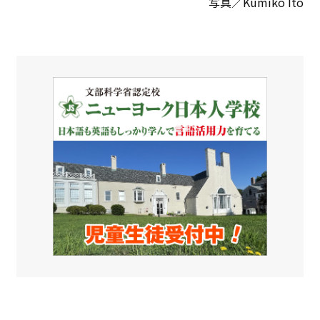
写真／Kumiko Ito