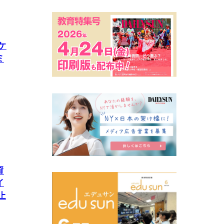
ケ
ミ
資
イ
止