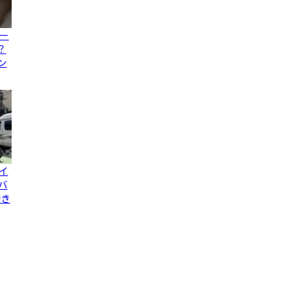
ー
？
ン
イ
バ
動き