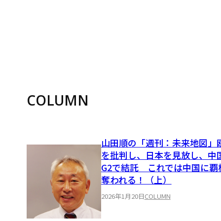
COLUMN
山田順の「週刊：未来地図」
を批判し、日本を見放し、中
G2で結託 これでは中国に覇
奪われる！（上）
2026年1月20日
COLUMN