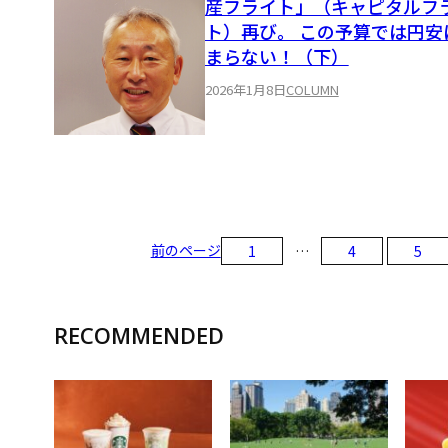
産フライト」（キャピタルフ
ト）再び。 この予算では円安
まらない！（下）
2026年1月8日
COLUMN
前のページ
1
…
4
5
RECOMMENDED