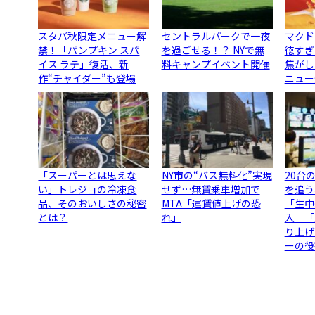
スタバ秋限定メニュー解
セントラルパークで一夜
マクド
禁！「パンプキン スパ
を過ごせる！？ NYで無
徳すぎ
イス ラテ」復活、新
料キャンプイベント開催
焦がし
作“チャイダー”も登場
ニュー
「スーパーとは思えな
NY市の“バス無料化”実現
20台
い」トレジョの冷凍食
せず…無賃乗車増加で
を追う
品、そのおいしさの秘密
MTA「運賃値上げの恐
「生中
とは？
れ」
入 「
り上げ
ーの役