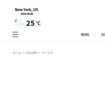
内
New York, US
容
2026.08.05
を
25
°C
ス
キ
NEWS
EV
ッ
プ
ホーム
COLUMN
ページ 6