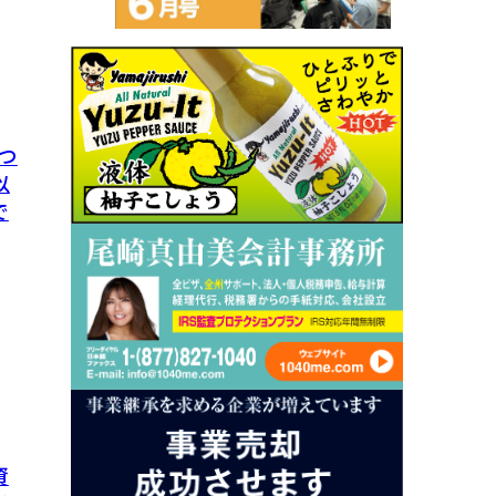
つ
以
で
資