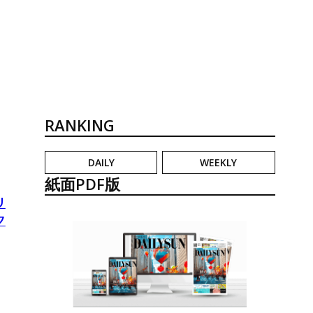
RANKING
DAILY
WEEKLY
紙面PDF版
リ
ク