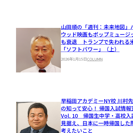
山田順の「週刊：未来地図」
ウッド映画もポップミュージ
も衰退 トランプで失われる
「ソフトパワー」（上）
2026年1月15日
COLUMN
早稲田アカデミーNY校 川村
の知って安心！ 帰国入試情
Vol. 10 帰国生中学・高校
見据え、日本に一時帰国した
考えたいこと