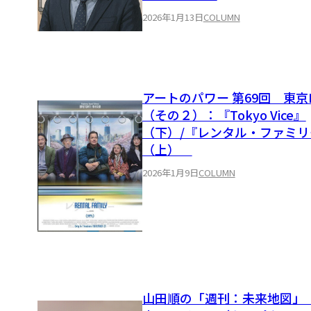
2026年1月13日
COLUMN
アートのパワー 第69回 東京
（その２）：『Tokyo Vice』
（下）/『レンタル・ファミリ
（上）
2026年1月9日
COLUMN
山田順の「週刊：未来地図」