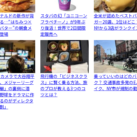
ナルドの新作が背
スタバの幻「ユニコーン
全米が認めたベストバ
る…“はちみつ×
フラペチーノ」が9年ぶ
ガー20選、1位はどこ
バター”の朝食メ
り復活！世界で2日間限
NYから3店がランクイ
登場
定販売へ
のカメラで大谷翔平
飛行機の「ビジネスクラ
乗っていいのはどのバ
、メジャーリーグ
ス」に賢く乗る方法、旅
ク？ 交通事故多発のE
継」の裏側に潜
のプロが教える3つのコ
イク、NY市が規制の
野球をドラマに作
ツとは？
るのがディレクタ
割」