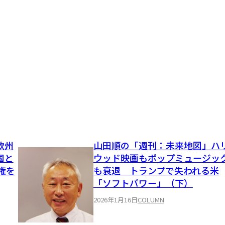
欧州
山田順の「週刊：未来地図」ハ
国と
ウッド映画もポップミュージッ
権を
も衰退 トランプで失われる米
「ソフトパワー」（下）
2026年1月16日
COLUMN