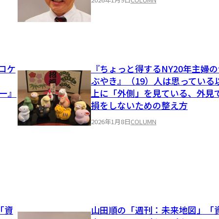
ロケ
『ちょっと得するNY20年主婦の
ぶやき』（19）人は思っている
ー』
上に「外側」を見ている、外見
損をしないための整え方
2026年1月8日
COLUMN
「資
山田順の「週刊：未来地図」「