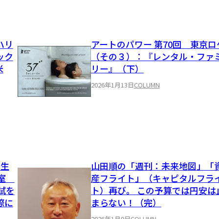
ハリ
アートのパワー 第70回 東京ロ
ック
（その３）：『レンタル・ファ
米
リー』（下）
2026年1月13日
COLUMN
先生
山田順の「週刊：未来地図」「
報室
産フライト」（キャピタルフラ
入試を
ト）再び。 この予算では円安は
際に
まらない！（完）
2026年1月9日
COLUMN