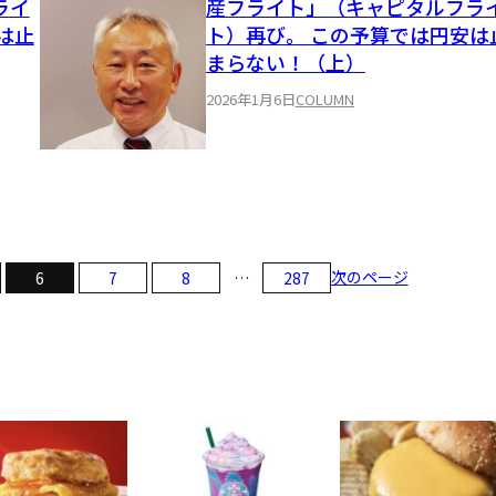
ライ
産フライト」（キャピタルフラ
は止
ト）再び。 この予算では円安は
まらない！（上）
2026年1月6日
COLUMN
次のページ
6
7
8
…
287