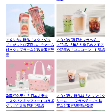
アメリカの新作「スタバグッ
スタバの“夏限定フラペチー
ズ」がレトロ可愛い、チャーム
ノ”3選、6年ぶり復活のスモア
付きタンブラーなど数量限定発
や話題の「ユニコーン」も登場
売
争奪戦必至！？ 日本未発売
スタバ夏の新作は「オレンジク
「スタバ×ミッフィー」コラボ
リーム」！ フラペチーノや抹
グッズが北米限定で登場
茶など限定5種類が登場