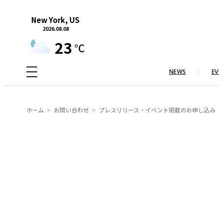
内
New York, US
容
2026.08.08
を
23
°C
ス
キ
NEWS
EV
ッ
プ
ホーム
お問い合わせ
プレスリリース・イベント掲載のお申し込み