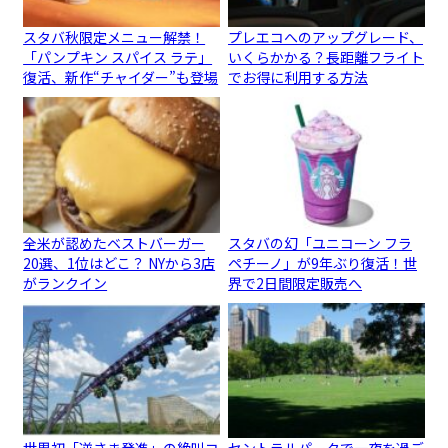
スタバ秋限定メニュー解禁！
プレエコへのアップグレード、
「パンプキン スパイス ラテ」
いくらかかる？長距離フライト
復活、新作“チャイダー”も登場
でお得に利用する方法
全米が認めたベストバーガー
スタバの幻「ユニコーン フラ
20選、1位はどこ？ NYから3店
ペチーノ」が9年ぶり復活！世
がランクイン
界で2日間限定販売へ