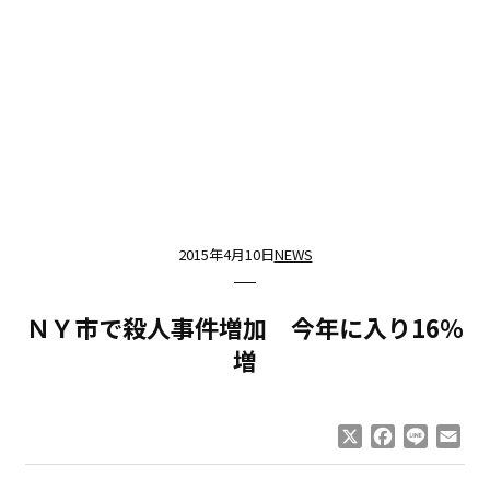
2015年4月10日
NEWS
ＮＹ市で殺人事件増加 今年に入り16％
増
X
Facebook
Line
Ema