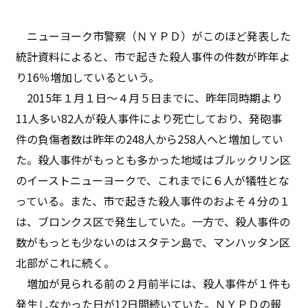
ニューヨーク市警察（ＮＹＰＤ）がこのほど発表した
統計資料によると、市で起きた殺人事件の件数が昨年よ
り16％増加しているという。
2015年１月１日〜４月５日までに、昨年同時期より
11人多い82人が殺人事件により死亡しており、発砲事
件の負傷者数は昨年の248人から258人へと増加してい
た。殺人事件がもっとも多かった地域はブルックリン区
のイーストニューヨークで、これまでに６人が犠牲とな
っている。また、市で起きた殺人事件のおよそ４分の１
は、ブロンクス区で発生していた。一方で、殺人事件の
数がもっとも少ないのはスタテン島で、マンハッタン区
北部がこれに続く。
増加が見られる前の２月前半には、殺人事件が１件も
発生しなかった日が12日間続いていた。ＮＹＰＤの報