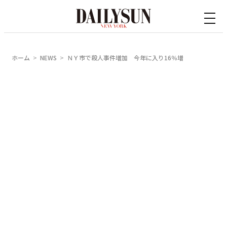
内
容
を
ス
ホーム
NEWS
ＮＹ市で殺人事件増加 今年に入り16％増
キ
ッ
プ