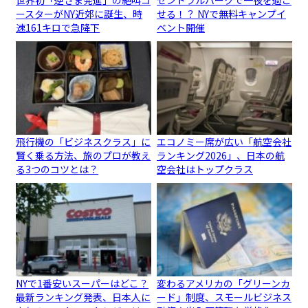
世界初「逆さま発進」の絶叫コ
セントラルパークで一夜を過ご
ースターがNY近郊に誕生、時
せる！？ NYで無料キャンプイ
速161キロで急降下
ベント開催
飛行機の「ビジネスクラス」に
エコノミー席が広い「航空会社
賢く乗る方法、旅のプロが教え
ランキング2026」、日本の航
る3つのコツとは？
空会社はトップクラス
NYで1番安いスーパーはどこ？
変わるアメリカの「グリーンカ
最新ランキング発表、日本人に
ード」制度、スモールビジネス