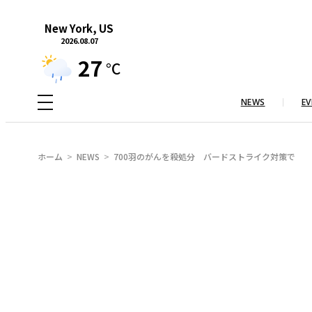
内
New York, US
容
2026.08.07
を
27
°C
ス
キ
NEWS
EV
ッ
プ
ホーム
NEWS
700羽のがんを殺処分 バードストライク対策で