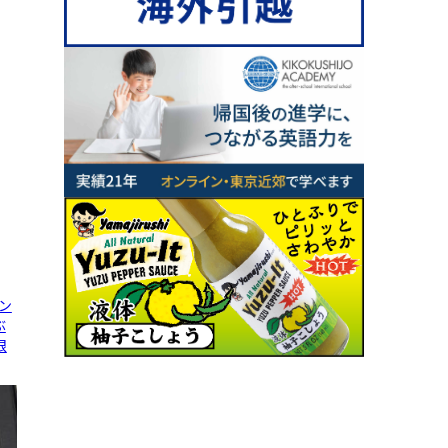
ン
ぶ
限