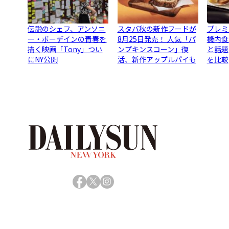
伝説のシェフ、アンソニ
スタバ秋の新作フードが
プレミ
ー・ボーデインの青春を
8月25日発売！ 人気「パ
機内食
描く映画「Tony」つい
ンプキンスコーン」復
と話題
にNY公開
活、新作アップルパイも
を比較
Facebook
X
Instagram