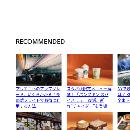
RECOMMENDED
プレエコへのアップグレ
スタバ秋限定メニュー解
NYで
ード、いくらかかる？長
禁！「パンプキン スパ
は？ 
距離フライトでお得に利
イス ラテ」復活、新
全米ト
用する方法
作“チャイダー”も登場