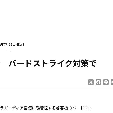
12年7月17日
NEWS
分 バードストライク対策で
X
Faceb
Li
ラガーディア空港に離着陸する旅客機のバードスト