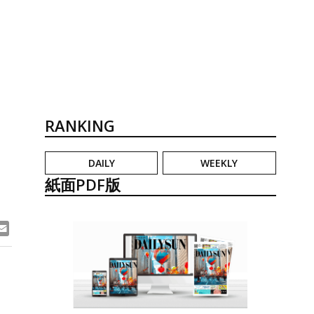
RANKING
DAILY
WEEKLY
紙面PDF版
ook
ne
Email