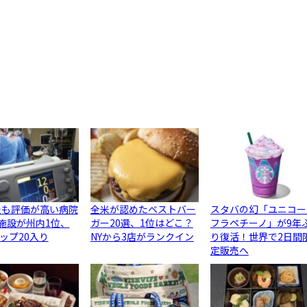
最も評価が高い病院
全米が認めたベストバー
スタバの幻「ユニコー
3施設が州内1位、
ガー20選、1位はどこ？
フラペチーノ」が9年
ップ20入り
NYから3店がランクイン
り復活！世界で2日間
定販売へ