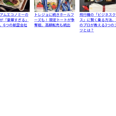
アムエコノミーの
トレジョに続きホールフ
飛行機の「ビジネスク
が「豪華すぎる」
ーズも！ 限定トートが争
ス」に賢く乗る方法、
、6つの航空会社
奪戦、高額転売も続出
のプロが教える3つの
ツとは？