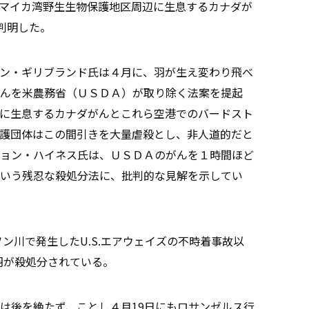
マイカ湾野生生物保護地区周辺に生息するカナダが
判明した。
ン・ギリブランド氏は４月に、羽が生え変わり飛べ
んを米農務省（ＵＳＤＡ）が取り除く法案を提起
に生息するカナダがんとこれら空港でのバードスト
護団体はこの間引きを大量虐殺とし、非人道的だと
ョン・ハイネス氏は、ＵＳＤＡのがんを１時間ほど
いう残忍な殺処分法に、批判的な見解を示してい
ン川で発生したU.S.エアウェイズの不時着事故以
0羽が殺処分されている。
は後を絶たず、ことし４月19日にもロサンゼルス行