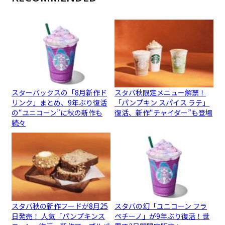
スターバックスの「8月新作ド
スタバ秋限定メニュー解禁！
リンク」まとめ、9年ぶり復活
「パンプキン スパイス ラテ」
の“ユニコーン”に秋の新作も
復活、新作“チャイダー”も登場
続々
スタバ秋の新作フードが8月25
スタバの幻「ユニコーン フラ
日発売！ 人気「パンプキンス
ペチーノ」が9年ぶり復活！世