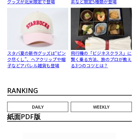
グッズが北米限定で登場
茶など限定5種類が登場
スタバ夏の新作グッズは“ピン
飛行機の「ビジネスクラス」に
ク尽くし”、ヘアクリップや帽
賢く乗る方法、旅のプロが教え
子などアパレル雑貨も登場
る3つのコツとは？
RANKING
DAILY
WEEKLY
紙面PDF版