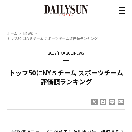
内
容
を
ス
ホーム
NEWS
キ
トップ50にNY５チーム スポーツチーム評価額ランキング
ッ
2012年7月20日
NEWS
プ
トップ50にNY５チーム スポーツチーム
評価額ランキング
X
Facebook
Line
Ema
米経済誌フォーブスが発表した世界で最も価値あるス