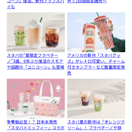
コーン」復活、新作アップルパ
界で2日間限定販売へ
イも
スタバの“夏限定フラペチー
アメリカの新作「スタバグッ
ノ”3選、6年ぶり復活のスモア
ズ」がレトロ可愛い、チャーム
や話題の「ユニコーン」も登場
付きタンブラーなど数量限定発
売
争奪戦必至！？ 日本未発売
スタバ夏の新作は「オレンジク
「スタバ×ミッフィー」コラボ
リーム」！ フラペチーノや抹