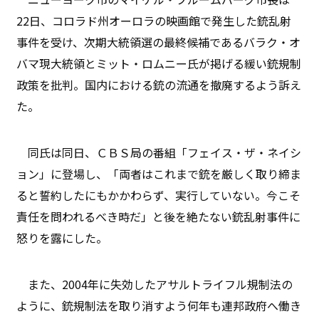
22日、コロラド州オーロラの映画館で発生した銃乱射
事件を受け、次期大統領選の最終候補であるバラク・オ
バマ現大統領とミット・ロムニー氏が掲げる緩い銃規制
政策を批判。国内における銃の流通を撤廃するよう訴え
た。
同氏は同日、ＣＢＳ局の番組「フェイス・ザ・ネイシ
ョン」に登場し、「両者はこれまで銃を厳しく取り締ま
ると誓約したにもかかわらず、実行していない。今こそ
責任を問われるべき時だ」と後を絶たない銃乱射事件に
怒りを露にした。
また、2004年に失効したアサルトライフル規制法の
ように、銃規制法を取り消すよう何年も連邦政府へ働き