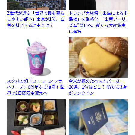
Z世代が選ぶ「世界で最も暮ら
トランプ大統領「出生による市
しやすい都市」東京が1位、若
民権」を厳格化 “出産ツーリ
者を魅了する理由とは？
ズム”禁止へ、新たな大統領令
に署名
スタバの幻「ユニコーン フラ
全米が認めたベストバーガー
ペチーノ」が9年ぶり復活！世
20選、1位はどこ？ NYから3店
界で2日間限定販売へ
がランクイン