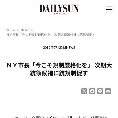
内
容
を
ス
ホーム
NEWS
キ
ＮＹ市長「今こそ規制厳格化を」 次期大統領候補に銃規制促す
ッ
2012年7月25日
NEWS
プ
ＮＹ市長「今こそ規制厳格化を」 次期大
統領候補に銃規制促す
X
Facebook
Line
Ema
ニューヨーク市のマイケル・ブルームバーグ市長は