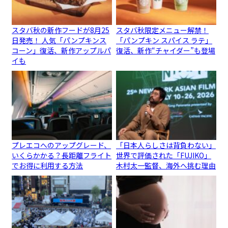
スタバ秋の新作フードが8月25
スタバ秋限定メニュー解禁！
日発売！ 人気「パンプキンス
「パンプキン スパイス ラテ」
コーン」復活、新作アップルパ
復活、新作“チャイダー”も登場
イも
プレエコへのアップグレード、
「日本人らしさは背負わない」
いくらかかる？長距離フライト
世界で評価された「FUJIKO」
でお得に利用する方法
木村太一監督、海外へ挑む理由