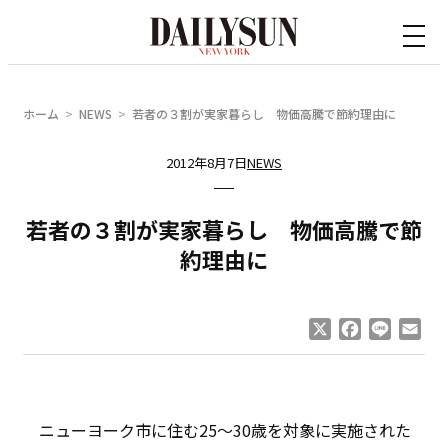
内
容
を
ス
ホーム
NEWS
若者の３割が実家暮らし 物価高騰で節約理由に
キ
ッ
2012年8月7日
NEWS
プ
若者の３割が実家暮らし 物価高騰で節
約理由に
X
Facebook
Line
Ema
ニューヨーク市に住む25〜30歳を対象に実施された