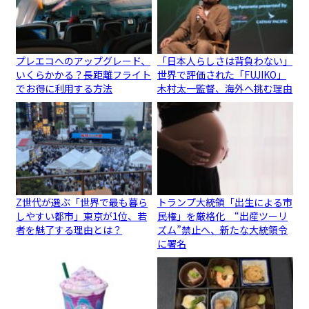
プレエコへのアップグレード、
「日本人らしさは背負わない」
いくらかかる？長距離フライト
世界で評価された「FUJIKO」
でお得に利用する方法
木村太一監督、海外へ挑む理由
Z世代が選ぶ「世界で最も暮ら
トランプ大統領「出生による市
しやすい都市」東京が1位、若
民権」を厳格化 “出産ツーリ
者を魅了する理由とは？
ズム”禁止へ、新たな大統領令
に署名