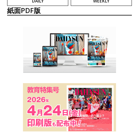
DAILY
WEEKLY
紙面PDF版