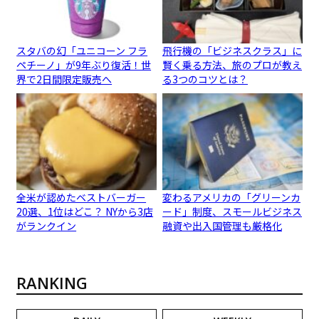
スタバの幻「ユニコーン フラ
飛行機の「ビジネスクラス」に
ペチーノ」が9年ぶり復活！世
賢く乗る方法、旅のプロが教え
界で2日間限定販売へ
る3つのコツとは？
全米が認めたベストバーガー
変わるアメリカの「グリーンカ
20選、1位はどこ？ NYから3店
ード」制度、スモールビジネス
がランクイン
融資や出入国管理も厳格化
RANKING