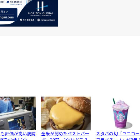
最も評価が高い病院
全米が認めたベストバー
スタバの幻「ユニコー
3施設が州内1位、
ガー20選、1位はどこ？
フラペチーノ」が9年