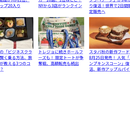
ップ20入り
NYから3店がランクイン
り復活！世界で2日間
定販売へ
の「ビジネスクラ
トレジョに続きホールフ
スタバ秋の新作フード
賢く乗る方法、旅
ーズも！ 限定トートが争
8月25日発売！ 人気
が教える3つのコ
奪戦、高額転売も続出
ンプキンスコーン」復
？
活、新作アップルパイ