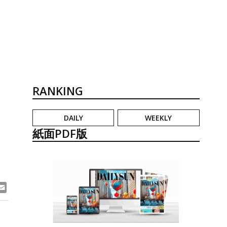
RANKING
DAILY
WEEKLY
を
紙面PDF版
ook
ne
Email