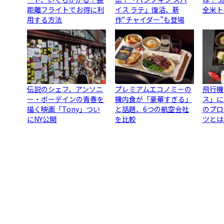
距離フライトでお得に利
イス ラテ」復活、新
全米ト
用する方法
作“チャイダー”も登場
伝説のシェフ、アンソニ
プレミアムエコノミーの
飛行機
ー・ボーデインの青春を
機内食が「豪華すぎる」
ス」に
描く映画「Tony」つい
と話題、6つの航空会社
のプロ
にNY公開
を比較
ツとは