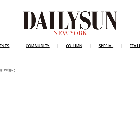
ENTS
COMMUNITY
COLUMN
SPECIAL
FEAT
乱射を彷彿