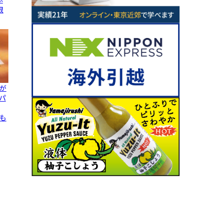
限
が
「パ
も