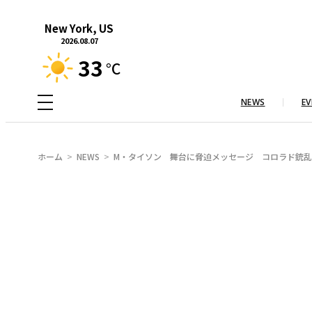
内
New York, US
容
2026.08.07
を
33
°C
ス
キ
NEWS
EV
ッ
プ
ホーム
NEWS
M・タイソン 舞台に脅迫メッセージ コロラド銃