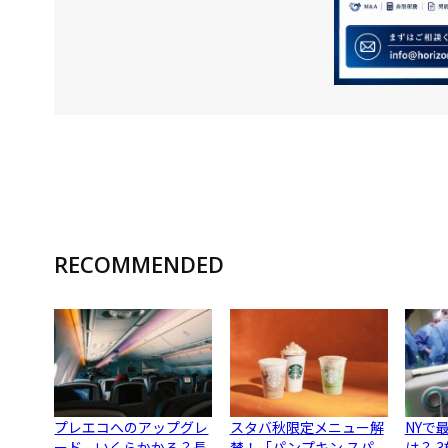
RECOMMENDED
プレエコへのアップグレ
スタバ秋限定メニュー解
NYで
ード、いくらかかる？長
禁！「パンプキン スパ
は？ 