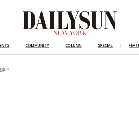
ENTS
COMMUNITY
COLUMN
SPECIAL
FEAT
遺棄で