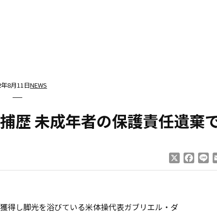
12年8月11日
NEWS
捕歴 未成年者の保護責任遺棄
X
Faceb
Li
獲得し脚光を浴びている米体操代表ガブリエル・ダ