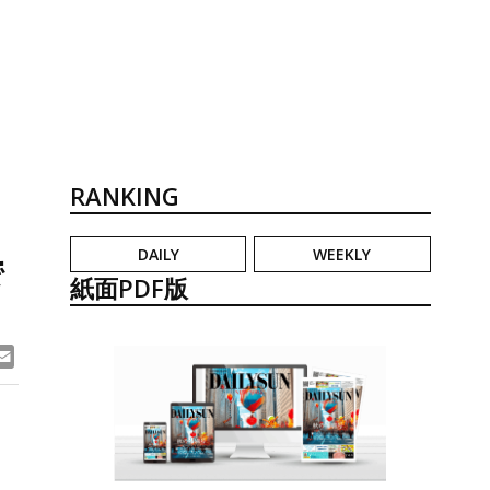
RANKING
DAILY
WEEKLY
で
紙面PDF版
ook
ne
Email