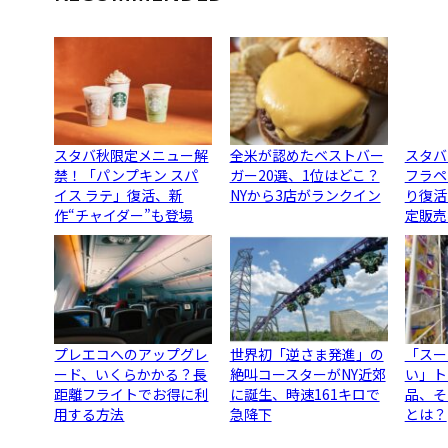
スタバ秋限定メニュー解
全米が認めたベストバー
スタバ
禁！「パンプキン スパ
ガー20選、1位はどこ？
フラペ
イス ラテ」復活、新
NYから3店がランクイン
り復活
作“チャイダー”も登場
定販売
プレエコへのアップグレ
世界初「逆さま発進」の
「スー
ード、いくらかかる？長
絶叫コースターがNY近郊
い」ト
距離フライトでお得に利
に誕生、時速161キロで
品、そ
用する方法
急降下
とは？