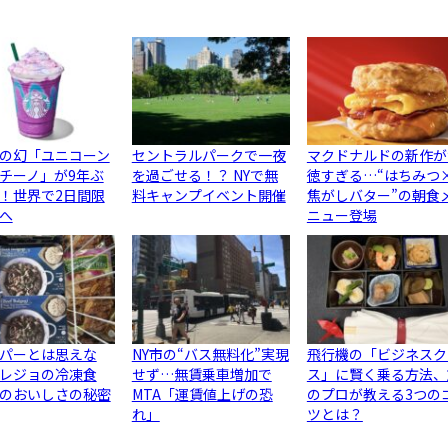
の幻「ユニコーン
セントラルパークで一夜
マクドナルドの新作が
チーノ」が9年ぶ
を過ごせる！？ NYで無
徳すぎる…“はちみつ
！世界で2日間限
料キャンプイベント開催
焦がしバター”の朝食
へ
ニュー登場
パーとは思えな
NY市の“バス無料化”実現
飛行機の「ビジネスク
レジョの冷凍食
せず…無賃乗車増加で
ス」に賢く乗る方法、
のおいしさの秘密
MTA「運賃値上げの恐
のプロが教える3つの
れ」
ツとは？