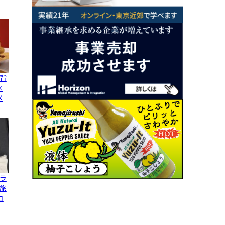
背
×
メ
ラ
旅
コ