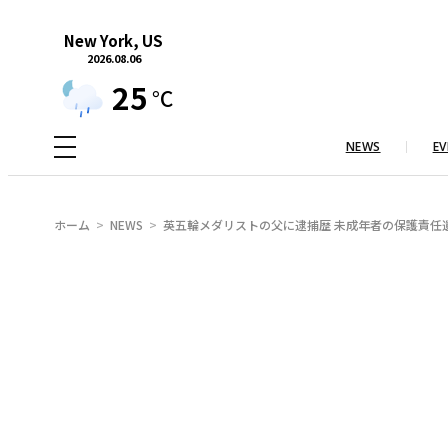
内
New York, US
容
2026.08.06
を
25
°C
ス
キ
NEWS
EV
ッ
プ
ホーム
NEWS
英五輪メダリストの父に逮捕歴 未成年者の保護責任