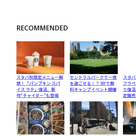
RECOMMENDED
スタバ秋限定メニュー解
セントラルパークで一夜
スタバ
禁！「パンプキン スパ
を過ごせる！？ NYで無
フラペ
イス ラテ」復活、新
料キャンプイベント開催
り復活
作“チャイダー”も登場
定販売