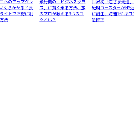
コへのアップグレ
飛行機の「ビジネスクラ
世界初「逆さま発進」
いくらかかる？長
ス」に賢く乗る方法、旅
絶叫コースターがNY
ライトでお得に利
のプロが教える3つのコ
に誕生、時速161キロ
方法
ツとは？
急降下