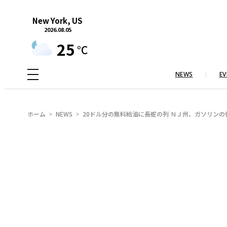
内
New York, US
容
2026.08.05
を
25
°C
ス
キ
NEWS
EV
ッ
プ
ホーム
NEWS
20ドル分の無料給油に長蛇の列 ＮＪ州、ガソリン