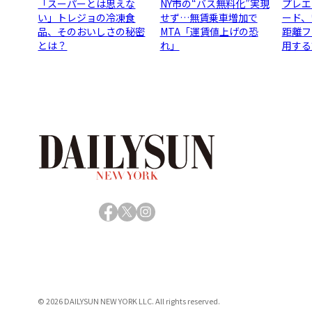
「スーパーとは思えな
NY市の“バス無料化”実現
プレエ
い」トレジョの冷凍食
せず…無賃乗車増加で
ード、
品、そのおいしさの秘密
MTA「運賃値上げの恐
距離フ
とは？
れ」
用する
Facebook
X
Instagram
© 2026 DAILYSUN NEW YORK LLC. All rights reserved.