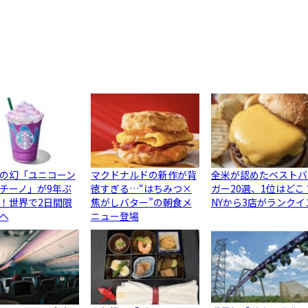
の幻「ユニコーン
マクドナルドの新作が背
全米が認めたベストバ
チーノ」が9年ぶ
徳すぎる…“はちみつ×
ガー20選、1位はどこ
！世界で2日間限
焦がしバター”の朝食メ
NYから3店がランクイ
へ
ニュー登場