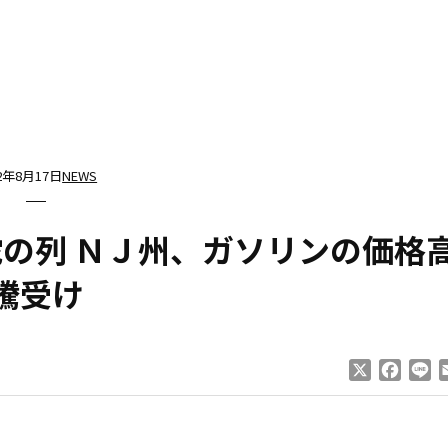
12年8月17日
NEWS
蛇の列 ＮＪ州、ガソリンの価格
騰受け
X
Faceb
Li