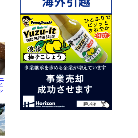
ー
？
ン