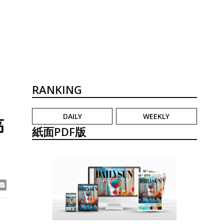
RANKING
DAILY
WEEKLY
高
紙面PDF版
ook
ne
Email