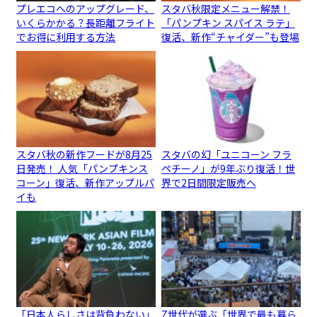
プレエコへのアップグレード、
スタバ秋限定メニュー解禁！
いくらかかる？長距離フライト
「パンプキン スパイス ラテ」
でお得に利用する方法
復活、新作“チャイダー”も登場
スタバ秋の新作フードが8月25
スタバの幻「ユニコーン フラ
日発売！ 人気「パンプキンス
ペチーノ」が9年ぶり復活！世
コーン」復活、新作アップルパ
界で2日間限定販売へ
イも
「日本人らしさは背負わない」
Z世代が選ぶ「世界で最も暮ら