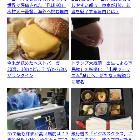
世界で評価された「FUJIKO」
しやすい都市」東京が1位、若
木村太一監督、海外へ挑む理由
者を魅了する理由とは？
全米が認めたベストバーガー
トランプ大統領「出生による市
20選、1位はどこ？ NYから3店
民権」を厳格化 “出産ツーリ
がランクイン
ズム”禁止へ、新たな大統領令
に署名
NYで最も評価が高い病院は？ 3
飛行機の「ビジネスクラス」に
施設が州内1位、全米トップ20
賢く乗る方法、旅のプロが教え