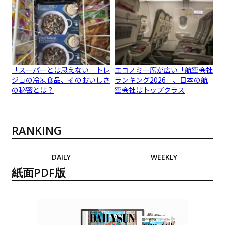
「スーパーとは思えない」トレ
エコノミー席が広い「航空会社
ジョの冷凍食品、そのおいしさ
ランキング2026」、日本の航
の秘密とは？
空会社はトップクラス
RANKING
DAILY
WEEKLY
紙面PDF版