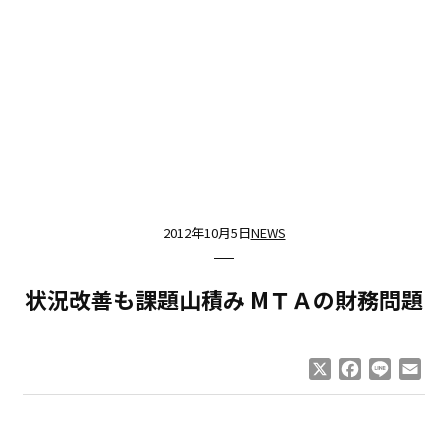
2012年10月5日
NEWS
状況改善も課題山積み MＴＡの財務問題
X
Facebook
Line
Ema