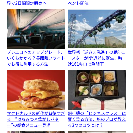
界で2日間限定販売へ
ベント開催
プレエコへのアップグレード、
世界初「逆さま発進」の絶叫コ
いくらかかる？長距離フライト
ースターがNY近郊に誕生、時
でお得に利用する方法
速161キロで急降下
マクドナルドの新作が背徳すぎ
飛行機の「ビジネスクラス」に
る…“はちみつ×焦がしバタ
賢く乗る方法、旅のプロが教え
ー”の朝食メニュー登場
る3つのコツとは？