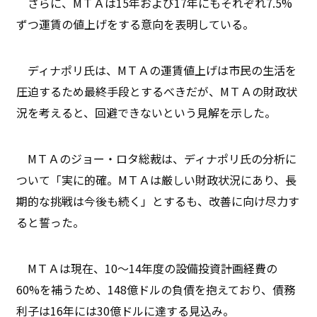
さらに、MＴＡは15年および17年にもそれぞれ7.5%
ずつ運賃の値上げをする意向を表明している。
ディナポリ氏は、MＴＡの運賃値上げは市民の生活を
圧迫するため最終手段とするべきだが、MＴＡの財政状
況を考えると、回避できないという見解を示した。
MＴＡのジョー・ロタ総裁は、ディナポリ氏の分析に
ついて「実に的確。MＴＡは厳しい財政状況にあり、長
期的な挑戦は今後も続く」とするも、改善に向け尽力す
ると誓った。
MＴＡは現在、10〜14年度の設備投資計画経費の
60%を補うため、148億ドルの負債を抱えており、債務
利子は16年には30億ドルに達する見込み。