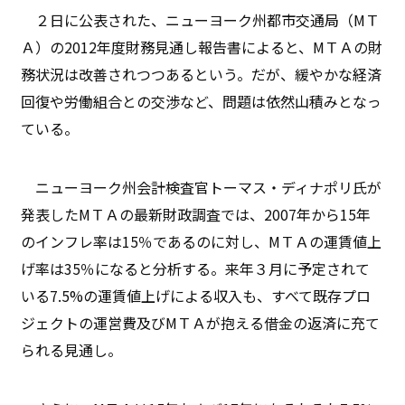
２日に公表された、ニューヨーク州都市交通局（MＴ
Ａ）の2012年度財務見通し報告書によると、MＴＡの財
務状況は改善されつつあるという。だが、緩やかな経済
回復や労働組合との交渉など、問題は依然山積みとなっ
ている。
ニューヨーク州会計検査官トーマス・ディナポリ氏が
発表したMＴＡの最新財政調査では、2007年から15年
のインフレ率は15％であるのに対し、MＴＡの運賃値上
げ率は35％になると分析する。来年３月に予定されて
いる7.5%の運賃値上げによる収入も、すべて既存プロ
ジェクトの運営費及びMＴＡが抱える借金の返済に充て
られる見通し。