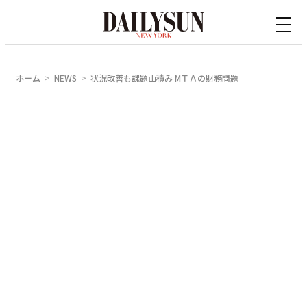
内
容
を
ス
ホーム
NEWS
状況改善も課題山積み MＴＡの財務問題
キ
ッ
プ