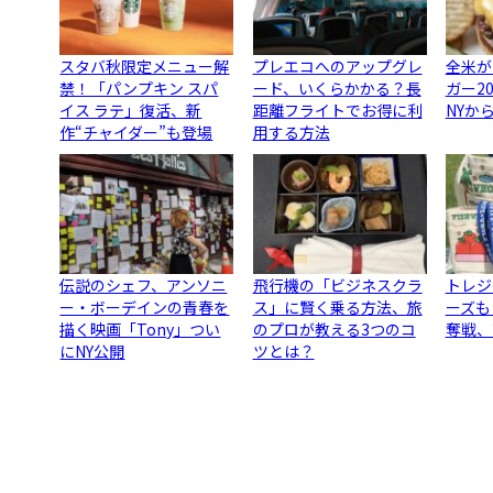
スタバ秋限定メニュー解
プレエコへのアップグレ
全米が
禁！「パンプキン スパ
ード、いくらかかる？長
ガー2
イス ラテ」復活、新
距離フライトでお得に利
NYか
作“チャイダー”も登場
用する方法
伝説のシェフ、アンソニ
飛行機の「ビジネスクラ
トレジ
ー・ボーデインの青春を
ス」に賢く乗る方法、旅
ーズも
描く映画「Tony」つい
のプロが教える3つのコ
奪戦、
にNY公開
ツとは？