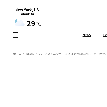
内
New York, US
容
2026.08.06
を
29
°C
ス
キ
NEWS
EV
ッ
プ
ホーム
NEWS
ハーフタイムショーにビヨンセ13年のスーパーボ