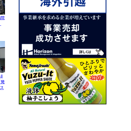
病院
、
は
グ発
ス