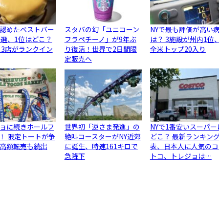
認めたベストバー
スタバの幻「ユニコーン
NYで最も評価が高い
0選、1位はどこ？
フラペチーノ」が9年ぶ
は？ 3施設が州内1位
ら3店がランクイン
り復活！世界で2日間限
全米トップ20入り
定販売へ
ョに続きホールフ
世界初「逆さま発進」の
NYで1番安いスーパー
！ 限定トートが争
絶叫コースターがNY近郊
どこ？ 最新ランキン
高額転売も続出
に誕生、時速161キロで
表、日本人に人気のコ
急降下
トコ、トレジョは…