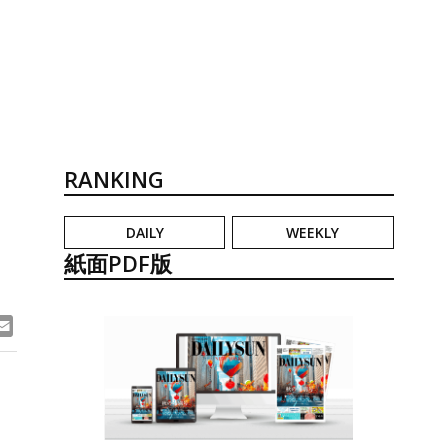
RANKING
DAILY
WEEKLY
紙面PDF版
ook
ne
Email