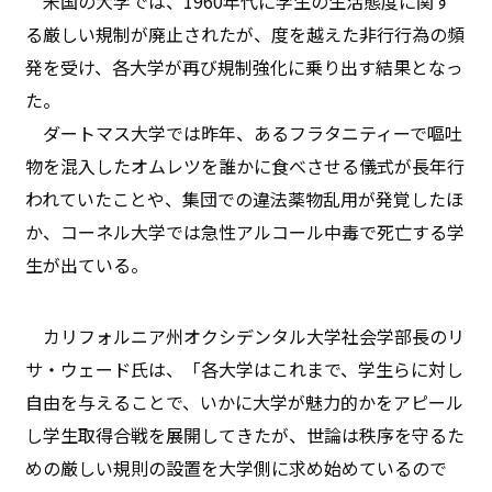
米国の大学では、1960年代に学生の生活態度に関す
る厳しい規制が廃止されたが、度を越えた非行行為の頻
発を受け、各大学が再び規制強化に乗り出す結果となっ
た。
ダートマス大学では昨年、あるフラタニティーで嘔吐
物を混入したオムレツを誰かに食べさせる儀式が長年行
われていたことや、集団での違法薬物乱用が発覚したほ
か、コーネル大学では急性アルコール中毒で死亡する学
生が出ている。
カリフォルニア州オクシデンタル大学社会学部長のリ
サ・ウェード氏は、「各大学はこれまで、学生らに対し
自由を与えることで、いかに大学が魅力的かをアピール
し学生取得合戦を展開してきたが、世論は秩序を守るた
めの厳しい規則の設置を大学側に求め始めているので