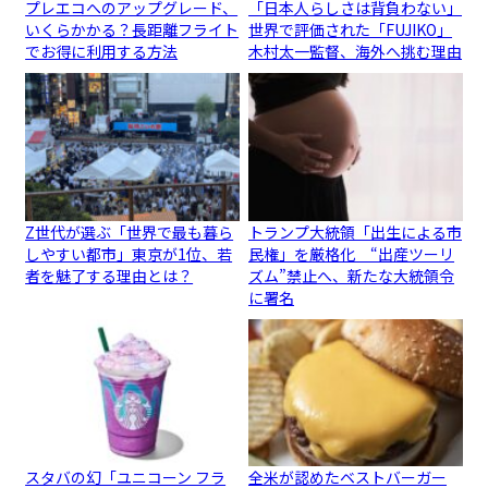
プレエコへのアップグレード、
「日本人らしさは背負わない」
いくらかかる？長距離フライト
世界で評価された「FUJIKO」
でお得に利用する方法
木村太一監督、海外へ挑む理由
Z世代が選ぶ「世界で最も暮ら
トランプ大統領「出生による市
しやすい都市」東京が1位、若
民権」を厳格化 “出産ツーリ
者を魅了する理由とは？
ズム”禁止へ、新たな大統領令
に署名
スタバの幻「ユニコーン フラ
全米が認めたベストバーガー