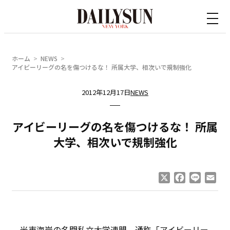
内
容
を
ス
ホーム
NEWS
キ
アイビーリーグの名を傷つけるな！ 所属大学、相次いで規制強化
ッ
2012年12月17日
NEWS
プ
アイビーリーグの名を傷つけるな！ 所属
大学、相次いで規制強化
X
Facebook
Line
Ema
米東海岸の名門私立大学連盟、通称「アイビーリー