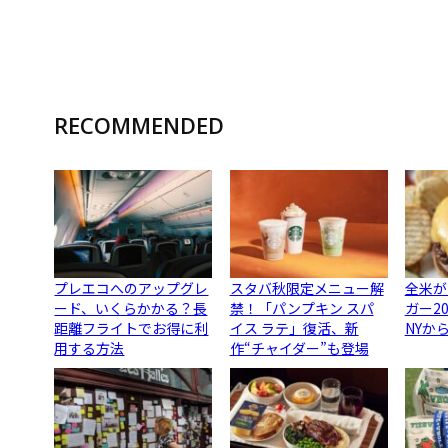
RECOMMENDED
プレエコへのアップグレ
スタバ秋限定メニュー解
全米が
ード、いくらかかる？長
禁！「パンプキン スパ
ガー2
距離フライトでお得に利
イス ラテ」復活、新
NYか
用する方法
作“チャイダー”も登場