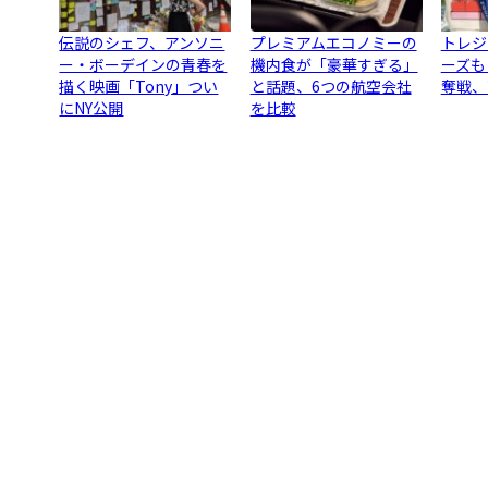
伝説のシェフ、アンソニ
プレミアムエコノミーの
トレジ
ー・ボーデインの青春を
機内食が「豪華すぎる」
ーズも
描く映画「Tony」つい
と話題、6つの航空会社
奪戦、
にNY公開
を比較