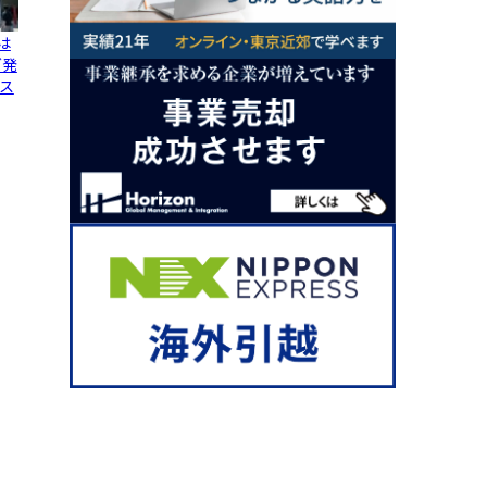
は
グ発
ス