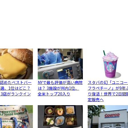
認めたベストバー
NYで最も評価が高い病院
スタバの幻「ユニコー
0選、1位はどこ？
は？ 3施設が州内1位、
フラペチーノ」が9年
ら3店がランクイン
全米トップ20入り
り復活！世界で2日間
定販売へ