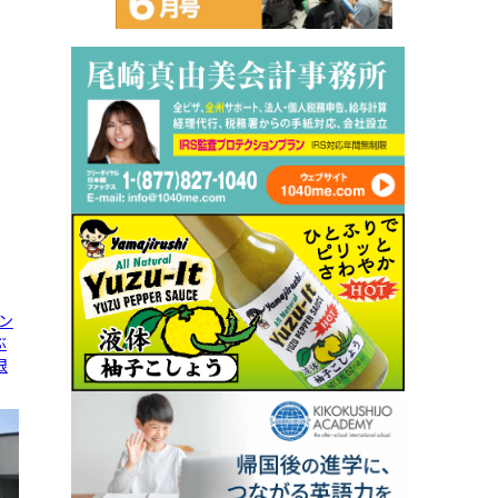
ン
ぶ
限