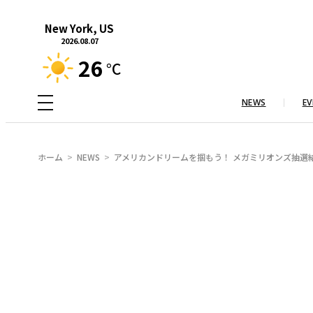
内
New York, US
容
2026.08.07
を
26
°C
ス
キ
NEWS
EV
ッ
プ
ホーム
NEWS
アメリカンドリームを掴もう！ メガミリオンズ抽選