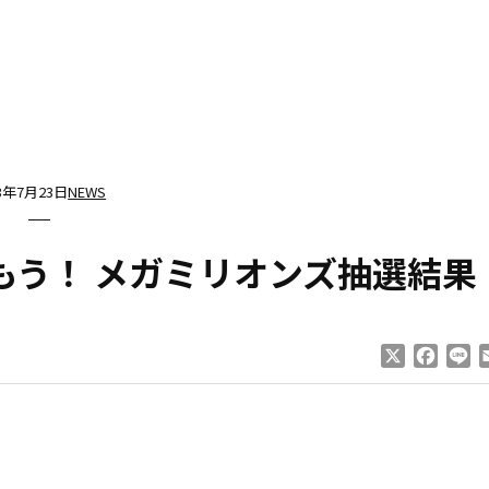
13年7月23日
NEWS
もう！ メガミリオンズ抽選結果
X
Faceb
Li