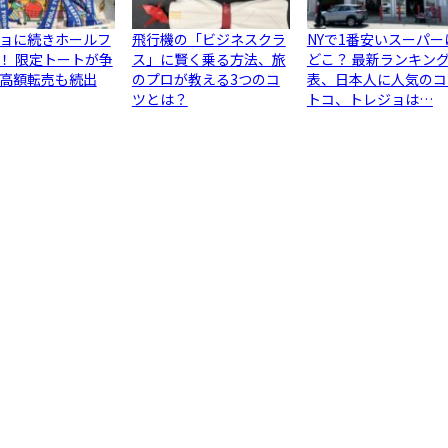
ョに続きホールフ
飛行機の「ビジネスクラ
NYで1番安いスーパー
！ 限定トートが争
ス」に賢く乗る方法、旅
どこ？ 最新ランキン
高額転売も続出
のプロが教える3つのコ
表、日本人に人気のコ
ツとは？
トコ、トレジョは…