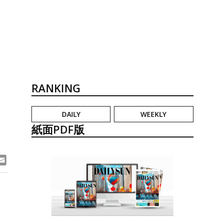
RANKING
DAILY
WEEKLY
紙面PDF版
ook
ne
Email