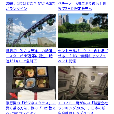
20選、1位はどこ？ NYから3店
ペチーノ」が9年ぶり復活！世
がランクイン
界で2日間限定販売へ
世界初「逆さま発進」の絶叫コ
セントラルパークで一夜を過ご
ースターがNY近郊に誕生、時
せる！？ NYで無料キャンプイ
速161キロで急降下
ベント開催
飛行機の「ビジネスクラス」に
エコノミー席が広い「航空会社
賢く乗る方法、旅のプロが教え
ランキング2026」、日本の航
る3つのコツとは？
空会社はトップクラス