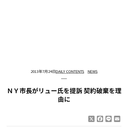
2013年7月24日
DAILY CONTENTS
NEWS
ＮＹ市長がリュー氏を提訴 契約破棄を理
由に
X
Facebook
Line
Ema