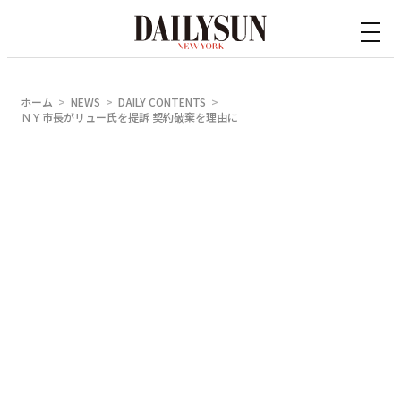
内
容
を
ス
ホーム
NEWS
DAILY CONTENTS
キ
ＮＹ市長がリュー氏を提訴 契約破棄を理由に
ッ
プ