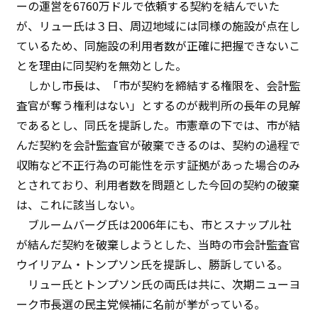
ーの運営を6760万ドルで依頼する契約を結んでいた
が、リュー氏は３日、周辺地域には同様の施設が点在し
ているため、同施設の利用者数が正確に把握できないこ
とを理由に同契約を無効とした。
しかし市長は、「市が契約を締結する権限を、会計監
査官が奪う権利はない」とするのが裁判所の長年の見解
であるとし、同氏を提訴した。市憲章の下では、市が結
んだ契約を会計監査官が破棄できるのは、契約の過程で
収賄など不正行為の可能性を示す証拠があった場合のみ
とされており、利用者数を問題とした今回の契約の破棄
は、これに該当しない。
ブルームバーグ氏は2006年にも、市とスナップル社
が結んだ契約を破棄しようとした、当時の市会計監査官
ウイリアム・トンプソン氏を提訴し、勝訴している。
リュー氏とトンプソン氏の両氏は共に、次期ニューヨ
ーク市長選の民主党候補に名前が挙がっている。