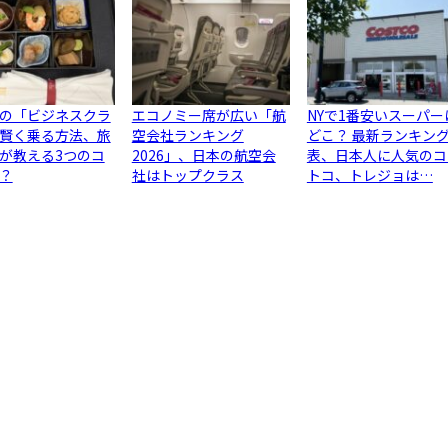
の「ビジネスクラ
エコノミー席が広い「航
NYで1番安いスーパー
賢く乗る方法、旅
空会社ランキング
どこ？ 最新ランキン
が教える3つのコ
2026」、日本の航空会
表、日本人に人気のコ
？
社はトップクラス
トコ、トレジョは…