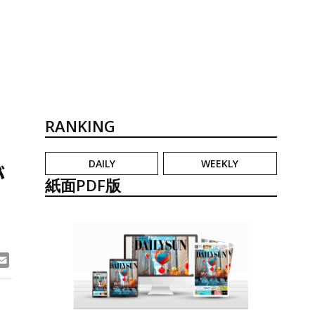
RANKING
DAILY
WEEKLY
が
紙面PDF版
ook
ne
Email