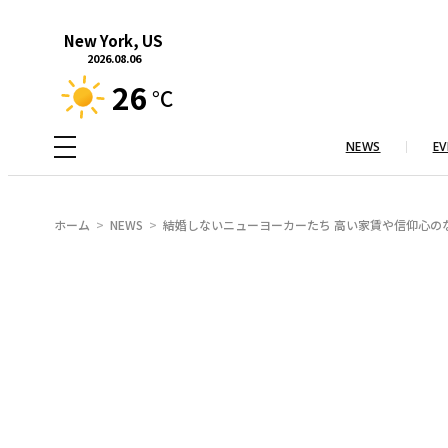
内
New York, US
容
2026.08.06
を
26
°C
ス
キ
NEWS
EV
ッ
プ
ホーム
NEWS
結婚しないニューヨーカーたち 高い家賃や信仰心の