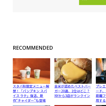
RECOMMENDED
スタバ秋限定メニュー解
全米が認めたベストバー
プレエ
禁！「パンプキン スパ
ガー20選、1位はどこ？
ード、
イス ラテ」復活、新
NYから3店がランクイン
距離フ
作“チャイダー”も登場
用する