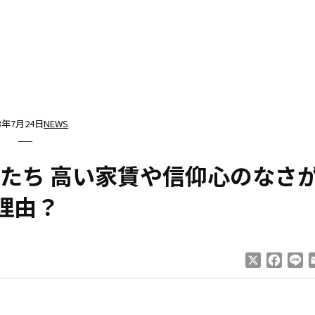
13年7月24日
NEWS
たち 高い家賃や信仰心のなさ
理由？
X
Faceb
Li