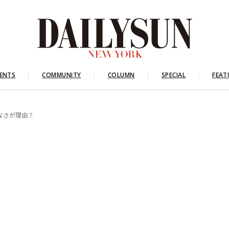
ENTS
COMMUNITY
COLUMN
SPECIAL
FEAT
なさが理由？