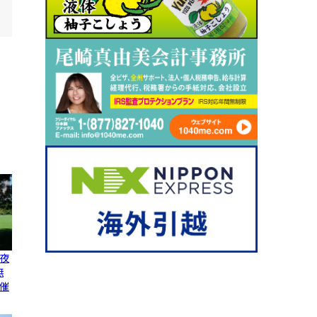
夜
無
催