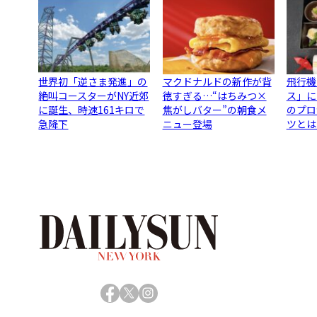
世界初「逆さま発進」の
マクドナルドの新作が背
飛行機
絶叫コースターがNY近郊
徳すぎる…“はちみつ×
ス」に
に誕生、時速161キロで
焦がしバター”の朝食メ
のプロ
急降下
ニュー登場
ツとは
Facebook
X
Instagram