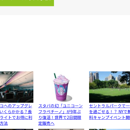
コへのアップグレ
スタバの幻「ユニコーン
セントラルパークで一
いくらかかる？長
フラペチーノ」が9年ぶ
を過ごせる！？ NYで
ライトでお得に利
り復活！世界で2日間限
料キャンプイベント開
方法
定販売へ