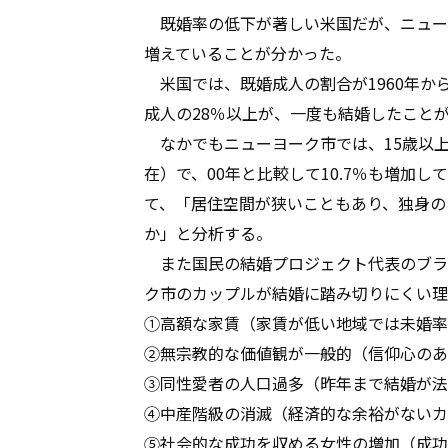
既婚率の低下が著しい米国だが、ニュー
増えていることが分かった。
米国では、既婚成人の割合が1960年から
成人の28％以上が、一度も結婚したこと
なかでもニューヨーク市では、15歳以上の人
在）で、00年と比較して10.7％も増加
て、「居住空間が狭いこともあり、独身の
か」と分析する。
また国民の結婚プロジェクト代表のブラ
ク市のカップルが結婚に踏み切りにくい理
①高額な家賃（家賃が低い地域では未婚率
②無宗教的な価値観が一般的（信仰心のあ
③同性愛者の人口過多（昨年まで結婚が法
④中産階級の消滅（経済的な余裕がないカ
⑤社会的な成功を収める女性の増加（成功