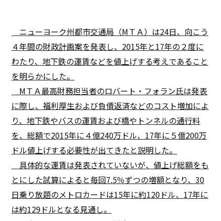
ニューヨーク州都市交通局（MＴＡ）は24日、向こう
４年間の財政計画案を発表し、2015年と17年の２度に
わたり、地下鉄の運賃などを値上げする考えであること
を明らかにした。
MＴＡ最高財務担当者のロバート・フォラン氏は発表
に際し、福利厚生および負債返済などのコスト増加によ
り、地下鉄やバスの運賃および橋やトンネルの通行料
を、総額で2015年に４億240万ドル、17年に５億200万
ドル値上げする必要性が出てきたと説明した。
具体的な運賃は発表されていないが、値上げ総額をも
とにした試算によると毎回7.5％ずつの増額となり、30
日乗り放題のメトロカードは15年に約120ドル、17年に
は約129ドルとなる見通し。