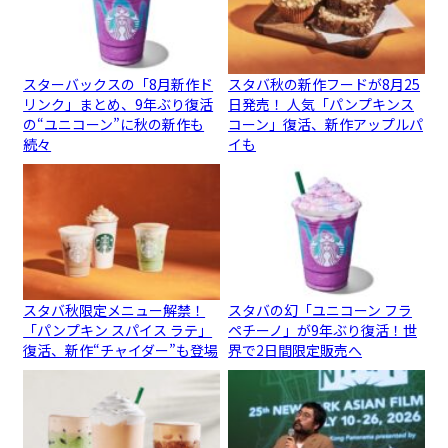
スターバックスの「8月新作ド
スタバ秋の新作フードが8月25
リンク」まとめ、9年ぶり復活
日発売！ 人気「パンプキンス
の“ユニコーン”に秋の新作も
コーン」復活、新作アップルパ
続々
イも
スタバ秋限定メニュー解禁！
スタバの幻「ユニコーン フラ
「パンプキン スパイス ラテ」
ペチーノ」が9年ぶり復活！世
復活、新作“チャイダー”も登場
界で2日間限定販売へ