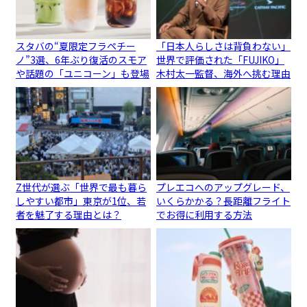
スタバの“夏限定フラペチー
「日本人らしさは背負わない」
ノ”3選、6年ぶり復活のスモア
世界で評価された「FUJIKO」
や話題の「ユニコーン」も登場
木村太一監督、海外へ挑む理由
Z世代が選ぶ「世界で最も暮ら
プレエコへのアップグレード、
しやすい都市」東京が1位、若
いくらかかる？長距離フライト
者を魅了する理由とは？
でお得に利用する方法