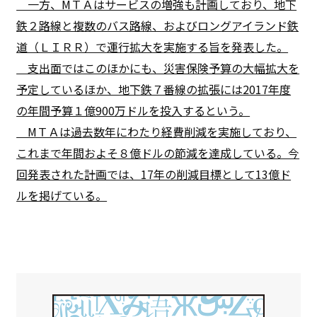
一方、MＴＡはサービスの増強も計画しており、地下
鉄２路線と複数のバス路線、およびロングアイランド鉄
道（ＬＩＲＲ）で運行拡大を実施する旨を発表した。
支出面ではこのほかにも、災害保険予算の大幅拡大を
予定しているほか、地下鉄７番線の拡張には2017年度
の年間予算１億900万ドルを投入するという。
MＴＡは過去数年にわたり経費削減を実施しており、
これまで年間およそ８億ドルの節減を達成している。今
回発表された計画では、17年の削減目標として13億ド
ルを掲げている。