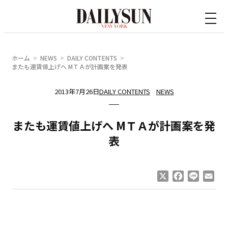
内
容
を
ス
ホーム
NEWS
DAILY CONTENTS
キ
またも運賃値上げへ MＴＡが計画案を発表
ッ
2013年7月26日
DAILY CONTENTS
NEWS
プ
またも運賃値上げへ MＴＡが計画案を発
表
X
Facebook
Line
Ema