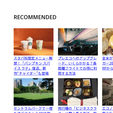
RECOMMENDED
スタバ秋限定メニュー解
プレエコへのアップグレ
全米が
禁！「パンプキン スパ
ード、いくらかかる？長
ガー2
イス ラテ」復活、新
距離フライトでお得に利
NYか
作“チャイダー”も登場
用する方法
セントラルパークで一夜
飛行機の「ビジネスクラ
エコノ