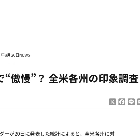
13年8月26日
NEWS
で“傲慢”？ 全米各州の印象調査
X
Faceb
Li
ーが20日に発表した統計によると、全米各州に対