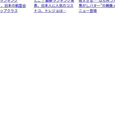
ランキング
どこ？ 最新ランキング発
徳すぎる…“はちみつ
6」、日本の航空会
表、日本人に人気のコス
焦がしバター”の朝食
ップクラス
トコ、トレジョは…
ニュー登場