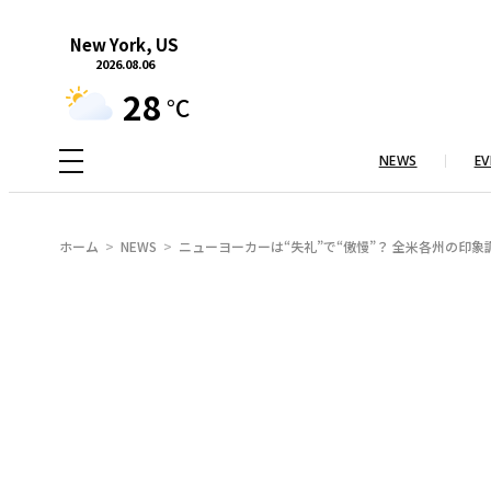
内
New York, US
容
2026.08.06
を
28
°C
ス
キ
NEWS
EV
ッ
プ
ホーム
NEWS
ニューヨーカーは“失礼”で“傲慢”？ 全米各州の印象