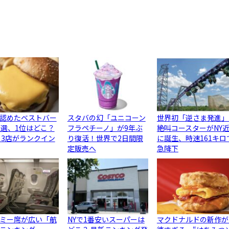
認めたベストバー
スタバの幻「ユニコーン
世界初「逆さま発進」
0選、1位はどこ？
フラペチーノ」が9年ぶ
絶叫コースターがNY
ら3店がランクイン
り復活！世界で2日間限
に誕生、時速161キロ
定販売へ
急降下
ミー席が広い「航
NYで1番安いスーパーは
マクドナルドの新作が