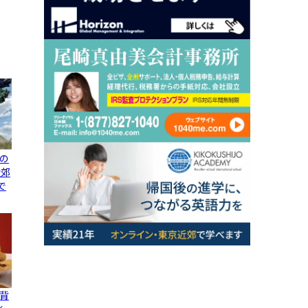
の
近郊
で
背