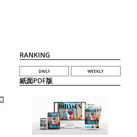
RANKING
DAILY
WEEKLY
紙面PDF版
ook
ne
Email