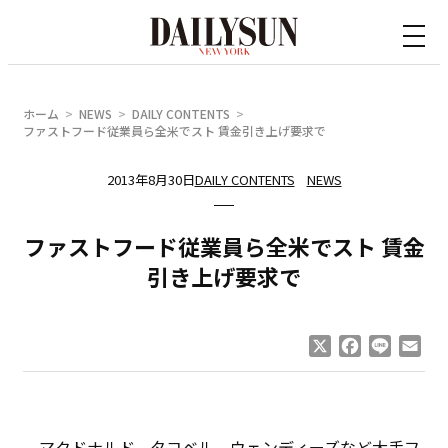
内
容
を
ス
ホーム
NEWS
DAILY CONTENTS
キ
ファストフード従業員ら全米でスト 賃金引き上げ要求で
ッ
2013年8月30日
DAILY CONTENTS
NEWS
プ
ファストフード従業員ら全米でスト 賃金
引き上げ要求で
X
Facebook
Line
Ema
マクドナルド、タコベル、ウェンディーズなど大手フ