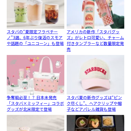
スタバの“夏限定フラペチー
アメリカの新作「スタバグッ
ノ”3選、6年ぶり復活のスモア
ズ」がレトロ可愛い、チャーム
や話題の「ユニコーン」も登場
付きタンブラーなど数量限定発
売
争奪戦必至！？ 日本未発売
スタバ夏の新作グッズは“ピン
「スタバ×ミッフィー」コラボ
ク尽くし”、ヘアクリップや帽
グッズが北米限定で登場
子などアパレル雑貨も登場