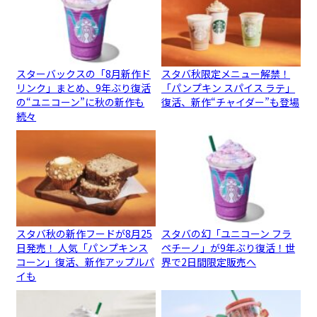
スターバックスの「8月新作ド
スタバ秋限定メニュー解禁！
リンク」まとめ、9年ぶり復活
「パンプキン スパイス ラテ」
の“ユニコーン”に秋の新作も
復活、新作“チャイダー”も登場
続々
スタバ秋の新作フードが8月25
スタバの幻「ユニコーン フラ
日発売！ 人気「パンプキンス
ペチーノ」が9年ぶり復活！世
コーン」復活、新作アップルパ
界で2日間限定販売へ
イも