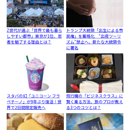
Z世代が選ぶ「世界で最も暮ら
トランプ大統領「出生による市
しやすい都市」東京が1位、若
民権」を厳格化 “出産ツーリ
者を魅了する理由とは？
ズム”禁止へ、新たな大統領令
に署名
スタバの幻「ユニコーン フラ
飛行機の「ビジネスクラス」に
ペチーノ」が9年ぶり復活！世
賢く乗る方法、旅のプロが教え
界で2日間限定販売へ
る3つのコツとは？