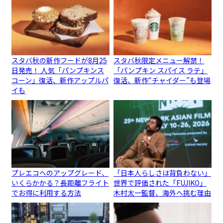
スタバ秋の新作フードが8月25
スタバ秋限定メニュー解禁！
日発売！ 人気「パンプキンス
「パンプキン スパイス ラテ」
コーン」復活、新作アップルパ
復活、新作“チャイダー”も登場
イも
プレエコへのアップグレード、
「日本人らしさは背負わない」
いくらかかる？長距離フライト
世界で評価された「FUJIKO」
でお得に利用する方法
木村太一監督、海外へ挑む理由