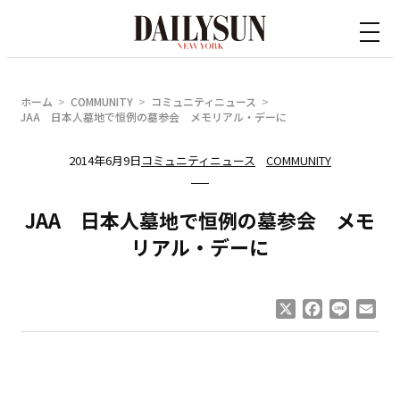
内
容
を
ス
ホーム
COMMUNITY
コミュニティニュース
キ
JAA 日本人墓地で恒例の墓参会 メモリアル・デーに
ッ
2014年6月9日
コミュニティニュース
COMMUNITY
プ
JAA 日本人墓地で恒例の墓参会 メモ
リアル・デーに
X
Facebook
Line
Ema