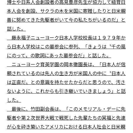
博士や日系人会創設者の高見豊彦先生が協力して紐育日
本人会を創設、サクラの木を米国に寄贈したりと日米親
善に努めてきた先駆者がいて今の私たちがいるのだ」と
話した。
藤永福子ニューヨーク日本人学校校長は１９７９年か
ら日本人学校はこの墓参会に参列、「きょうは〝千の風
にのって〟の歌詞にあった墓参会だ」と話した。
ニューヨーク育英学園の岡本徹園長は、「日本人が信
頼されているのは先人の生き方が米国人の中に〝日本人
は正直だ〟との意識を持たせたからだと思うので、汚さ
ないように、これからも引き継いでいきましょう」と話
した。
最後に、竹田副会長は、「このメモリアル・デーに先
駆者や第２次世界大戦で戦死した先輩たちの冥福と先達
が心を砕き築いたアメリカにおける日本人社会と日米親