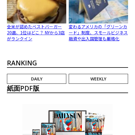
全米が認めたベストバーガー
変わるアメリカの「グリーンカ
20選、1位はどこ？ NYから3店
ード」制度、スモールビジネス
がランクイン
融資や出入国管理も厳格化
RANKING
DAILY
WEEKLY
紙面PDF版