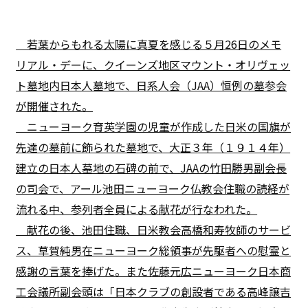
若葉からもれる太陽に真夏を感じる５月26日のメモ
リアル・デーに、クイーンズ地区マウント・オリヴェッ
ト墓地内日本人墓地で、日系人会（JAA）恒例の墓参会
が開催された。
ニューヨーク育英学園の児童が作成した日米の国旗が
先達の墓前に飾られた墓地で、大正３年（１９１４年）
建立の日本人墓地の石碑の前で、JAAの竹田勝男副会長
の司会で、アール池田ニューヨーク仏教会住職の読経が
流れる中、参列者全員による献花が行なわれた。
献花の後、池田住職、日米教会高橋和寿牧師のサービ
ス、草賀純男在ニューヨーク総領事が先駆者への慰霊と
感謝の言葉を捧げた。また佐藤元広ニューヨーク日本商
工会議所副会頭は「日本クラブの創設者である高峰譲吉