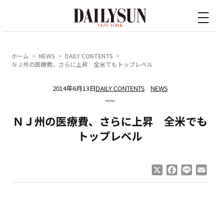
内
容
を
ス
ホーム
NEWS
DAILY CONTENTS
キ
ＮＪ州の医療費、さらに上昇 全米でもトップレベル
ッ
2014年6月13日
DAILY CONTENTS
NEWS
プ
ＮＪ州の医療費、さらに上昇 全米でも
トップレベル
X
Facebook
Line
Ema