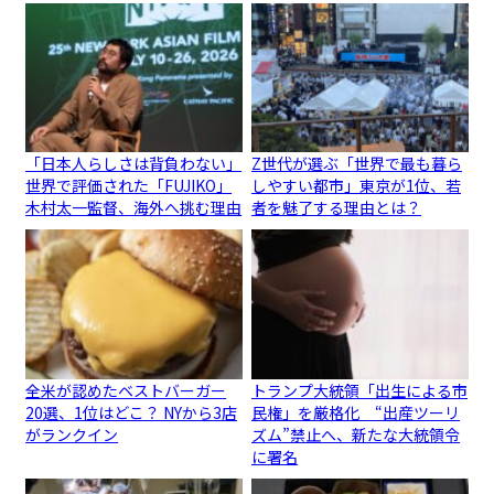
「日本人らしさは背負わない」
Z世代が選ぶ「世界で最も暮ら
世界で評価された「FUJIKO」
しやすい都市」東京が1位、若
木村太一監督、海外へ挑む理由
者を魅了する理由とは？
全米が認めたベストバーガー
トランプ大統領「出生による市
20選、1位はどこ？ NYから3店
民権」を厳格化 “出産ツーリ
がランクイン
ズム”禁止へ、新たな大統領令
に署名