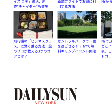
イス ラテ」復活、新
距離フライトでお得に利
NYか
作“チャイダー”も登場
用する方法
飛行機の「ビジネスクラ
セントラルパークで一夜
NYで
ス」に賢く乗る方法、旅
を過ごせる！？ NYで無
どこ？
のプロが教える3つのコ
料キャンプイベント開催
表、日
ツとは？
トコ、