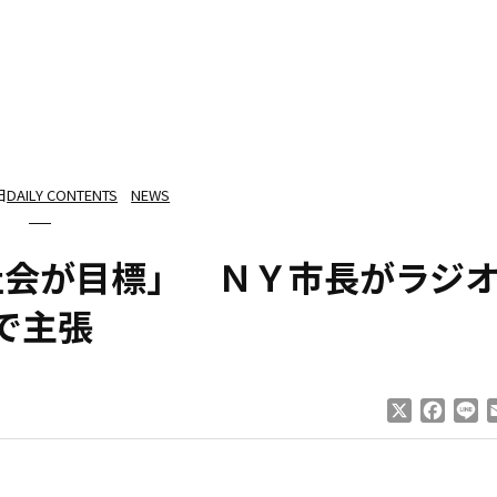
日
DAILY CONTENTS
NEWS
社会が目標」 ＮＹ市長がラジ
で主張
X
Faceb
Li