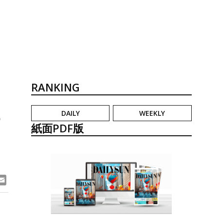
RANKING
DAILY
WEEKLY
オ
紙面PDF版
ook
ne
Email