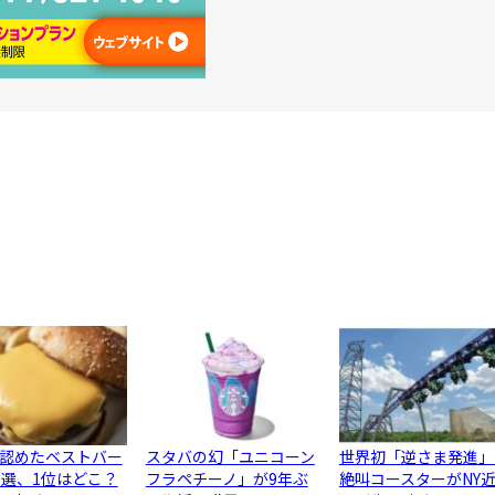
認めたベストバー
スタバの幻「ユニコーン
世界初「逆さま発進」
0選、1位はどこ？
フラペチーノ」が9年ぶ
絶叫コースターがNY