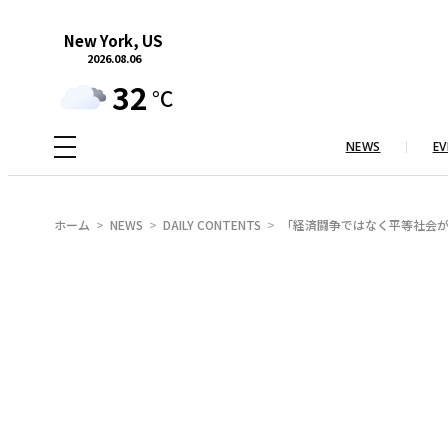
内
New York, US
容
2026.08.06
を
32
°C
ス
キ
NEWS
EV
ッ
プ
ホーム
NEWS
DAILY CONTENTS
「経済闘争ではなく平等社会