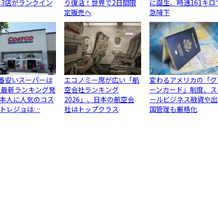
ら3店がランクイン
り復活！世界で2日間限
に誕生、時速161キロ
定販売へ
急降下
1番安いスーパーは
エコノミー席が広い「航
変わるアメリカの「グ
 最新ランキング発
空会社ランキング
ーンカード」制度、ス
本人に人気のコス
2026」、日本の航空会
ールビジネス融資や出
トレジョは…
社はトップクラス
国管理も厳格化