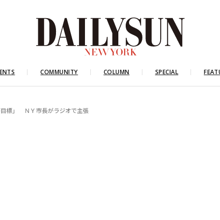
ENTS
COMMUNITY
COLUMN
SPECIAL
FEAT
が目標」 ＮＹ市長がラジオで主張