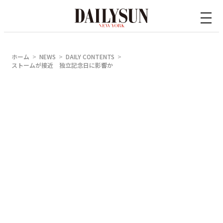
内
容
を
ス
ホーム
NEWS
DAILY CONTENTS
キ
ストームが接近 独立記念日に影響か
ッ
プ