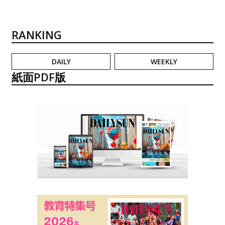
RANKING
DAILY
WEEKLY
紙面PDF版