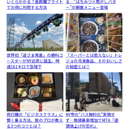
いくらかかる？長距離フライト
る…“はちみつ×焦がしバタ
でお得に利用する方法
ー”の朝食メニュー登場
世界初「逆さま発進」の絶叫コ
「スーパーとは思えない」トレ
ースターがNY近郊に誕生、時
ジョの冷凍食品、そのおいしさ
速161キロで急降下
の秘密とは？
飛行機の「ビジネスクラス」に
NY市の“バス無料化”実現せ
賢く乗る方法、旅のプロが教え
ず…無賃乗車増加でMTA「運
る3つのコツとは？
賃値上げの恐れ」