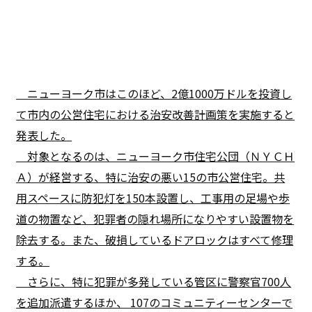
ニューヨーク市はこのほど、2億1000万ドルを投資し
て市内の公営住宅における治安改善計画策を実施すると
発表した。
対象となるのは、ニューヨーク市住宅公団（ＮＹＣＨ
Ａ）が経営する、特に治安の悪い15の市公営住宅。共
用スペースに防犯灯を150本設置し、工事用の足場や歩
道の物置など、犯罪者の隠れ場所になりやすい設置物を
除去する。また、破損しているドアロックはすべて修理
する。
さらに、特に犯罪が多発している管区に警察官700人
を追加派遣するほか、 107のコミュニティーセンターで