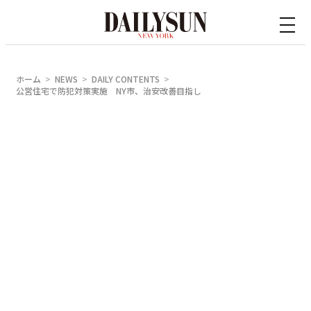
内
容
を
ス
ホーム
NEWS
DAILY CONTENTS
キ
公営住宅で防犯対策実施 NY市、治安改善目指し
ッ
プ