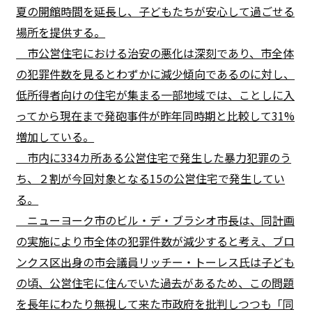
夏の開館時間を延長し、子どもたちが安心して過ごせる
場所を提供する。
市公営住宅における治安の悪化は深刻であり、市全体
の犯罪件数を見るとわずかに減少傾向であるのに対し、
低所得者向けの住宅が集まる一部地域では、ことしに入
ってから現在まで発砲事件が昨年同時期と比較して31%
増加している。
市内に334カ所ある公営住宅で発生した暴力犯罪のう
ち、２割が今回対象となる15の公営住宅で発生してい
る。
ニューヨーク市のビル・デ・ブラシオ市長は、同計画
の実施により市全体の犯罪件数が減少すると考え、ブロ
ンクス区出身の市会議員リッチー・トーレス氏は子ども
の頃、公営住宅に住んでいた過去があるため、この問題
を長年にわたり無視して来た市政府を批判しつつも「同