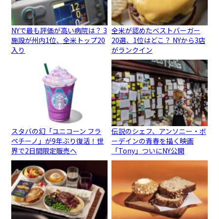
NYで最も評価が高い病院は？ 3
全米が認めたベストバーガー
施設が州内1位、全米トップ20
20選、1位はどこ？ NYから3店
入り
がランクイン
スタバの幻「ユニコーン フラ
伝説のシェフ、アンソニー・ボ
ペチーノ」が9年ぶり復活！世
ーデインの青春を描く映画
界で2日間限定販売へ
「Tony」ついにNY公開