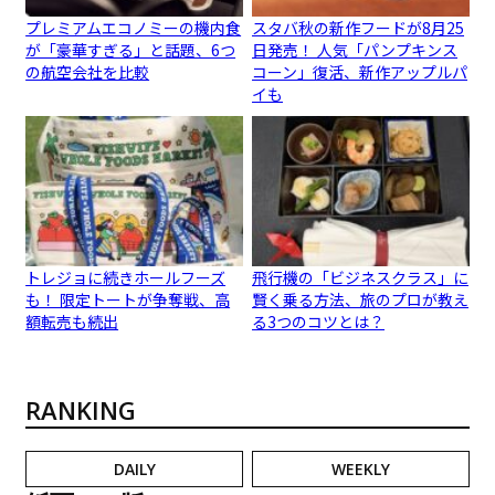
プレミアムエコノミーの機内食
スタバ秋の新作フードが8月25
が「豪華すぎる」と話題、6つ
日発売！ 人気「パンプキンス
の航空会社を比較
コーン」復活、新作アップルパ
イも
トレジョに続きホールフーズ
飛行機の「ビジネスクラス」に
も！ 限定トートが争奪戦、高
賢く乗る方法、旅のプロが教え
額転売も続出
る3つのコツとは？
RANKING
DAILY
WEEKLY