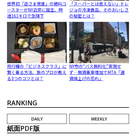
世界初「逆さま発進」の絶叫コ
「スーパーとは思えない」トレ
ースターがNY近郊に誕生、時
ジョの冷凍食品、そのおいしさ
速161キロで急降下
の秘密とは？
飛行機の「ビジネスクラス」に
NY市の“バス無料化”実現せ
賢く乗る方法、旅のプロが教え
ず…無賃乗車増加でMTA「運
る3つのコツとは？
賃値上げの恐れ」
RANKING
DAILY
WEEKLY
紙面PDF版