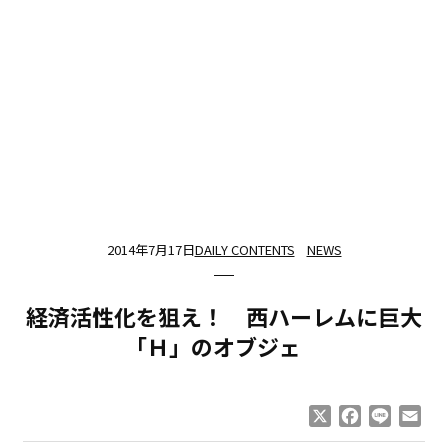
2014年7月17日
DAILY CONTENTS
NEWS
経済活性化を狙え！ 西ハーレムに巨大
「Ｈ」のオブジェ
X
Facebook
Line
Ema