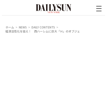
内
容
を
ス
ホーム
NEWS
DAILY CONTENTS
キ
経済活性化を狙え！ 西ハーレムに巨大「Ｈ」のオブジェ
ッ
プ