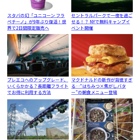
スタバの幻「ユニコーン フラ
セントラルパークで一夜を過ご
ペチーノ」が9年ぶり復活！世
せる！？ NYで無料キャンプイ
界で2日間限定販売へ
ベント開催
プレエコへのアップグレード、
マクドナルドの新作が背徳すぎ
いくらかかる？長距離フライト
る…“はちみつ×焦がしバタ
でお得に利用する方法
ー”の朝食メニュー登場