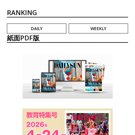
RANKING
DAILY
WEEKLY
紙面PDF版