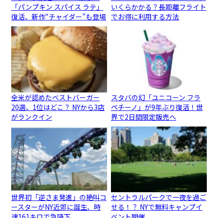
「パンプキン スパイス ラテ」
いくらかかる？長距離フライト
復活、新作“チャイダー”も登場
でお得に利用する方法
全米が認めたベストバーガー
スタバの幻「ユニコーン フラ
20選、1位はどこ？ NYから3店
ペチーノ」が9年ぶり復活！世
がランクイン
界で2日間限定販売へ
世界初「逆さま発進」の絶叫コ
セントラルパークで一夜を過ご
ースターがNY近郊に誕生、時
せる！？ NYで無料キャンプイ
速161キロで急降下
ベント開催