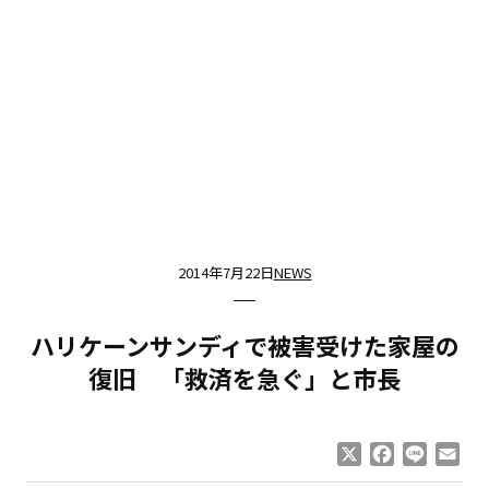
2014年7月22日
NEWS
ハリケーンサンディで被害受けた家屋の
復旧 「救済を急ぐ」と市長
X
Facebook
Line
Ema