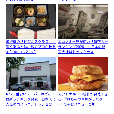
飛行機の「ビジネスクラス」に
エコノミー席が広い「航空会社
賢く乗る方法、旅のプロが教え
ランキング2026」、日本の航
る3つのコツとは？
空会社はトップクラス
NYで1番安いスーパーはどこ？
マクドナルドの新作が背徳すぎ
最新ランキング発表、日本人に
る…“はちみつ×焦がしバタ
人気のコストコ、トレジョは…
ー”の朝食メニュー登場