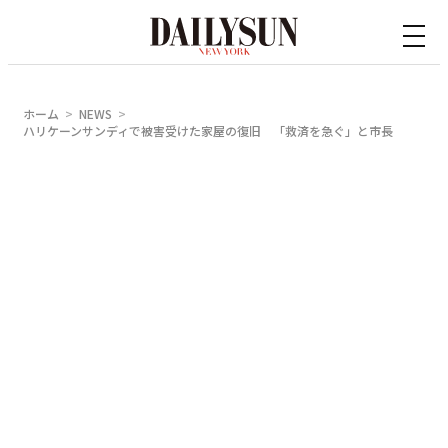
内
容
を
ス
ホーム
NEWS
キ
ハリケーンサンディで被害受けた家屋の復旧 「救済を急ぐ」と市長
ッ
プ