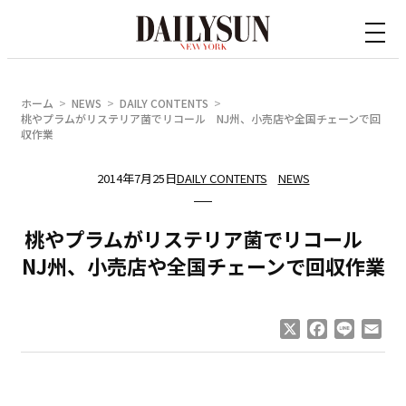
内
容
を
ス
ホーム
NEWS
DAILY CONTENTS
キ
桃やプラムがリステリア菌でリコール NJ州、小売店や全国チェーンで回
収作業
ッ
プ
2014年7月25日
DAILY CONTENTS
NEWS
桃やプラムがリステリア菌でリコール
NJ州、小売店や全国チェーンで回収作業
X
Facebook
Line
Ema