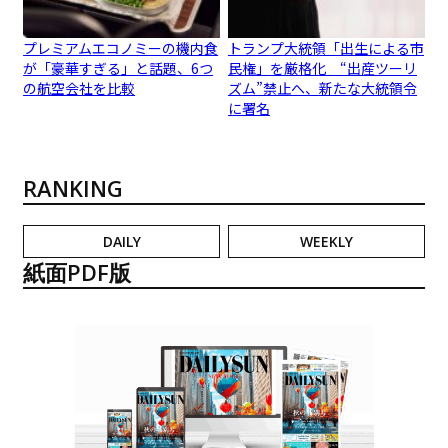
プレミアムエコノミーの機内食
トランプ大統領「出生による市
が「豪華すぎる」と話題、6つ
民権」を厳格化 “出産ツーリ
の航空会社を比較
ズム”禁止へ、新たな大統領令
に署名
RANKING
DAILY
WEEKLY
紙面PDF版