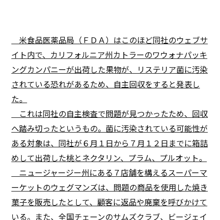
米食品医薬品局（ＦＤＡ）はこのほど同社のウェブサ
イト内で、カリフォルニア州カトラーのワウォナパッキ
ングカンパニーが出荷した果物が、リステリア菌に汚染
されている恐れがあるため、自主回収をすると発表し
た。
これは同社の自主検査で問題が見つかったため、回収
へ踏み切ったというもの。菌に汚染されている可能性が
ある対象は、同社が６月１日から７月１２日までに箱詰
めして出荷した桃とネクタリン、プラム、プルオット。
ニュージャージー州にある７店舗を構えるスーパーマ
ーケットのウェグマンズは、問題の商品を使用した焼き
菓子を販売したとして、顧客に返品や廃棄を呼びかけて
いる。また、全国チェーンのサムズクラブ、ビージェイ