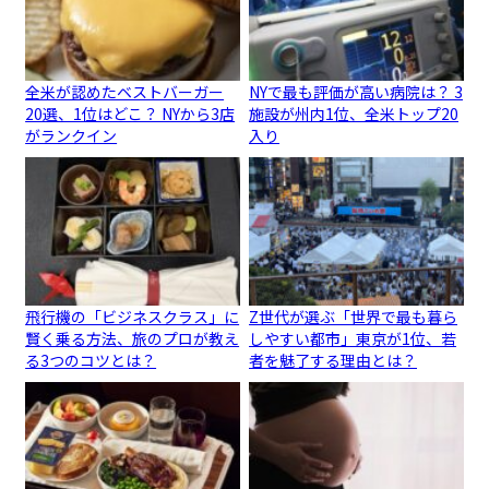
全米が認めたベストバーガー
NYで最も評価が高い病院は？ 3
20選、1位はどこ？ NYから3店
施設が州内1位、全米トップ20
がランクイン
入り
飛行機の「ビジネスクラス」に
Z世代が選ぶ「世界で最も暮ら
賢く乗る方法、旅のプロが教え
しやすい都市」東京が1位、若
る3つのコツとは？
者を魅了する理由とは？