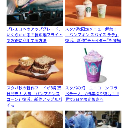
プレエコへのアップグレード、
スタバ秋限定メニュー解禁！
いくらかかる？長距離フライト
「パンプキン スパイス ラテ」
でお得に利用する方法
復活、新作“チャイダー”も登場
スタバ秋の新作フードが8月25
スタバの幻「ユニコーン フラ
日発売！ 人気「パンプキンス
ペチーノ」が9年ぶり復活！世
コーン」復活、新作アップルパ
界で2日間限定販売へ
イも