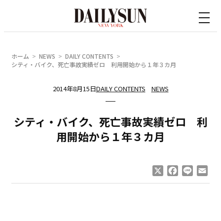
内
容
を
ス
ホーム
NEWS
DAILY CONTENTS
キ
シティ・バイク、死亡事故実績ゼロ 利用開始から１年３カ月
ッ
2014年8月15日
DAILY CONTENTS
NEWS
プ
シティ・バイク、死亡事故実績ゼロ 利
用開始から１年３カ月
X
Facebook
Line
Ema