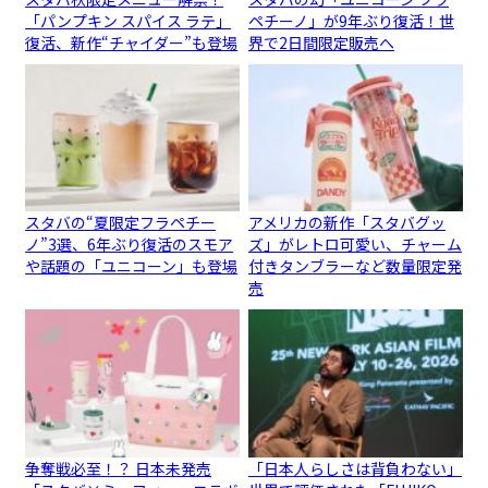
「パンプキン スパイス ラテ」
ペチーノ」が9年ぶり復活！世
復活、新作“チャイダー”も登場
界で2日間限定販売へ
スタバの“夏限定フラペチー
アメリカの新作「スタバグッ
ノ”3選、6年ぶり復活のスモア
ズ」がレトロ可愛い、チャーム
や話題の「ユニコーン」も登場
付きタンブラーなど数量限定発
売
争奪戦必至！？ 日本未発売
「日本人らしさは背負わない」