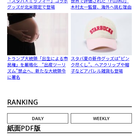
「スタバ×ミッフィー」コラボ
世界で評価された「FUJIKO」
グッズが北米限定で登場
木村太一監督、海外へ挑む理由
トランプ大統領「出生による市
スタバ夏の新作グッズは“ピン
民権」を厳格化 “出産ツーリ
ク尽くし”、ヘアクリップや帽
ズム”禁止へ、新たな大統領令
子などアパレル雑貨も登場
に署名
RANKING
DAILY
WEEKLY
紙面PDF版