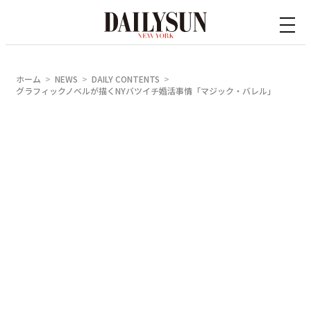
内
容
を
ス
ホーム
NEWS
DAILY CONTENTS
キ
グラフィックノベルが描くNYバツイチ婚活事情「マジック・バレル」
ッ
プ