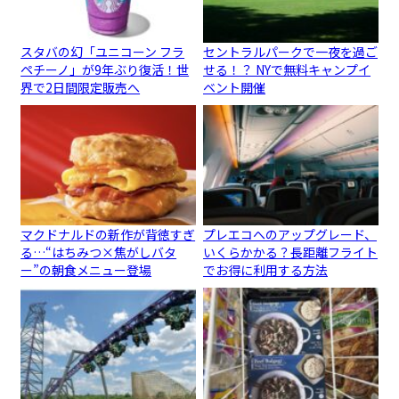
スタバの幻「ユニコーン フラ
セントラルパークで一夜を過ご
ペチーノ」が9年ぶり復活！世
せる！？ NYで無料キャンプイ
界で2日間限定販売へ
ベント開催
マクドナルドの新作が背徳すぎ
プレエコへのアップグレード、
る…“はちみつ×焦がしバタ
いくらかかる？長距離フライト
ー”の朝食メニュー登場
でお得に利用する方法