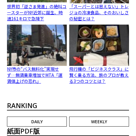
世界初「逆さま発進」の絶叫コ
「スーパーとは思えない」トレ
ースターがNY近郊に誕生、時
ジョの冷凍食品、そのおいしさ
速161キロで急降下
の秘密とは？
NY市の“バス無料化”実現せ
飛行機の「ビジネスクラス」に
ず…無賃乗車増加でMTA「運
賢く乗る方法、旅のプロが教え
賃値上げの恐れ」
る3つのコツとは？
RANKING
DAILY
WEEKLY
紙面PDF版