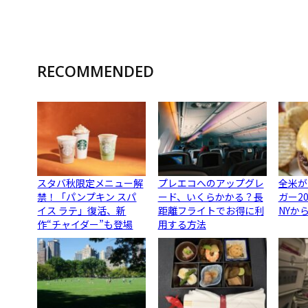
RECOMMENDED
スタバ秋限定メニュー解
プレエコへのアップグレ
全米が
禁！「パンプキン スパ
ード、いくらかかる？長
ガー2
イス ラテ」復活、新
距離フライトでお得に利
NYか
作“チャイダー”も登場
用する方法