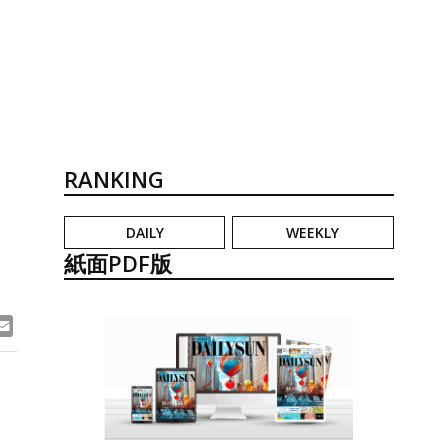
RANKING
DAILY
WEEKLY
紙面PDF版
ook
ne
Email