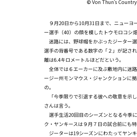
© Von Thun’s Country
９月20日から10月31日まで、ニュー
ー選手（40）の顔を模したトウモロコシ
迷路には、野球帽をかぶったジーター選
選手の背番号である数字の「２」が記され
離は6.4キロメートルほどだという。
全体では６エーカーに及ぶ敷地内に迷路
ージー州モンマウス・ジャンクションに拠
の。
「今季限りで引退する彼への敬意を示し
さんは言う。
選手生活20回目のシーズンとなる今季
ク・ヤンキースは９月７日の試合前にも特
ジーターは19シーズンにわたってヤンキ