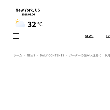
内
New York, US
容
2026.08.06
を
32
°C
ス
キ
NEWS
EV
ッ
プ
ホーム
NEWS
DAILY CONTENTS
ジーターの顔が大迷路に ９