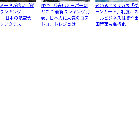
ミー席が広い「航
NYで1番安いスーパーは
変わるアメリカの「グ
ランキング
どこ？ 最新ランキング発
ーンカード」制度、ス
6」、日本の航空会
表、日本人に人気のコス
ールビジネス融資や出
ップクラス
トコ、トレジョは…
国管理も厳格化