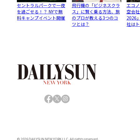
セントラルパークで一夜
飛行機の「ビジネスクラ
エコノ
を過ごせる！？ NYで無
ス」に賢く乗る方法、旅
空会社
料キャンプイベント開催
のプロが教える3つのコ
202
ツとは？
社はト
Facebook
X
Instagram
© 2026 DAILYSUN NEW YORK LLC. All rights reserved.