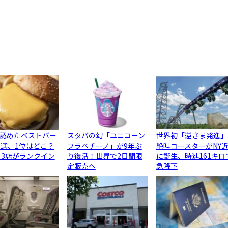
認めたベストバー
スタバの幻「ユニコーン
世界初「逆さま発進」
0選、1位はどこ？
フラペチーノ」が9年ぶ
絶叫コースターがNY
ら3店がランクイン
り復活！世界で2日間限
に誕生、時速161キロ
定販売へ
急降下