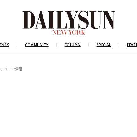
ENTS
COMMUNITY
COLUMN
SPECIAL
FEAT
月、ＮＪで公開