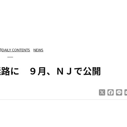
日
DAILY CONTENTS
NEWS
迷路に ９月、ＮＪで公開
X
Faceb
Li