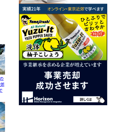
の
近郊
で