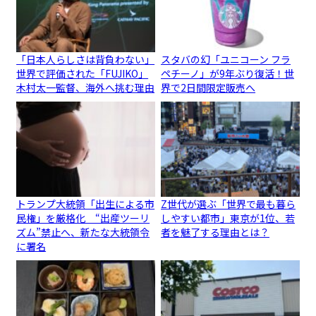
「日本人らしさは背負わない」
スタバの幻「ユニコーン フラ
世界で評価された「FUJIKO」
ペチーノ」が9年ぶり復活！世
木村太一監督、海外へ挑む理由
界で2日間限定販売へ
トランプ大統領「出生による市
Z世代が選ぶ「世界で最も暮ら
民権」を厳格化 “出産ツーリ
しやすい都市」東京が1位、若
ズム”禁止へ、新たな大統領令
者を魅了する理由とは？
に署名