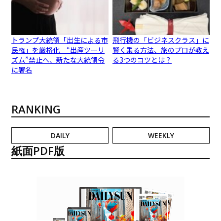
トランプ大統領「出生による市
飛行機の「ビジネスクラス」に
民権」を厳格化 “出産ツーリ
賢く乗る方法、旅のプロが教え
ズム”禁止へ、新たな大統領令
る3つのコツとは？
に署名
RANKING
DAILY
WEEKLY
紙面PDF版