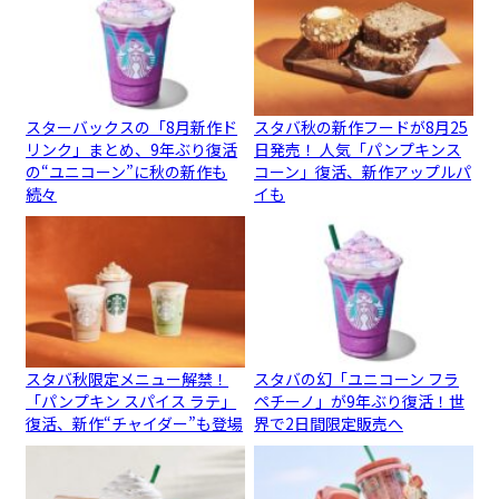
スターバックスの「8月新作ド
スタバ秋の新作フードが8月25
リンク」まとめ、9年ぶり復活
日発売！ 人気「パンプキンス
の“ユニコーン”に秋の新作も
コーン」復活、新作アップルパ
続々
イも
スタバ秋限定メニュー解禁！
スタバの幻「ユニコーン フラ
「パンプキン スパイス ラテ」
ペチーノ」が9年ぶり復活！世
復活、新作“チャイダー”も登場
界で2日間限定販売へ