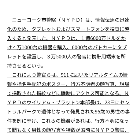
ニューヨーク市警察（ＮＹＰＤ）は、情報伝達の迅速
化のため、タブレットおよびスマートフォンを捜査に導
入すると発表した。ＮＹＰＤは、１億6000万ドルをか
け４万1000台の機器を購入、6000台のパトカーにタブ
レットを設置し、３万5000人の警官に携帯用端末を所
持させるという。
これにより警官らは、911に届いたリアルタイムの情
報や指名手配犯のポスター、行方不明者の顔写真、現場
で採取された指紋などに瞬時にアクセス可能となる。Ｎ
ＹＰＤのウイリアム・ブラットン本部長は、23日にセン
トラルパークで遺体となって発見された95歳の男性の事
件を例に挙げ、これらの機器があれば、行方不明になっ
て間もなく男性の顔写真や特徴が瞬時にＮＹＰＤ警官、