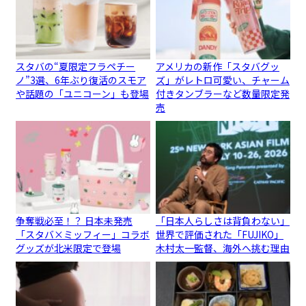
スタバの“夏限定フラペチー
アメリカの新作「スタバグッ
ノ”3選、6年ぶり復活のスモア
ズ」がレトロ可愛い、チャーム
や話題の「ユニコーン」も登場
付きタンブラーなど数量限定発
売
争奪戦必至！？ 日本未発売
「日本人らしさは背負わない」
「スタバ×ミッフィー」コラボ
世界で評価された「FUJIKO」
グッズが北米限定で登場
木村太一監督、海外へ挑む理由