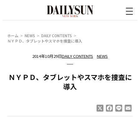
内
容
を
ス
ホーム
NEWS
DAILY CONTENTS
キ
ＮＹＰＤ、タブレットやスマホを捜査に導入
ッ
2014年10月29日
DAILY CONTENTS
NEWS
プ
ＮＹＰＤ、タブレットやスマホを捜査に
導入
X
Facebook
Line
Ema