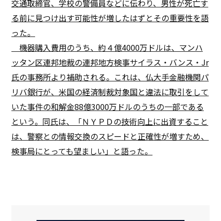
交通取締官、学校の警備員などに伝わり、男性が死亡す
る前に見つけ出す可能性が増したはずとその重要性を語
った。
機器購入費用のうち、約４億4000万ドルは、マンハ
ッタン区連邦地裁の連邦地方検事サイラス・バンス・Jr
氏の事務所より補助される。これは、仏大手金融機関パ
リバ銀行が、米国の経済制裁対象国と違法に取引をして
いた事件の和解金88億3000万ドルのうちの一部である
という。同氏は、「ＮＹＰＤの技術向上に出資すること
は、警察との情報交換のスピードと正確性が増すため、
検事局にとっても望ましい」と語った。