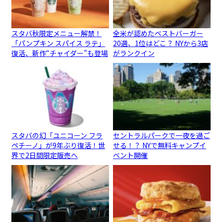
スタバ秋限定メニュー解禁！
全米が認めたベストバーガー
「パンプキン スパイス ラテ」
20選、1位はどこ？ NYから3店
復活、新作“チャイダー”も登場
がランクイン
スタバの幻「ユニコーン フラ
セントラルパークで一夜を過ご
ペチーノ」が9年ぶり復活！世
せる！？ NYで無料キャンプイ
界で2日間限定販売へ
ベント開催