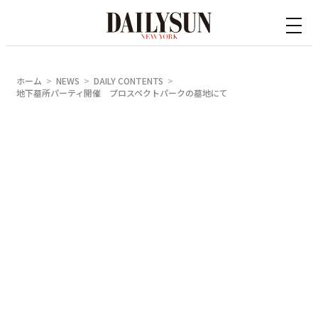
内
容
を
ス
ホーム
NEWS
DAILY CONTENTS
キ
地下墓所パーティ開催 プロスペクトパークの墓地にて
ッ
プ