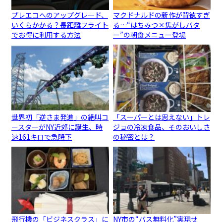
プレエコへのアップグレード、
マクドナルドの新作が背徳すぎ
いくらかかる？長距離フライト
る…“はちみつ×焦がしバタ
でお得に利用する方法
ー”の朝食メニュー登場
世界初「逆さま発進」の絶叫コ
「スーパーとは思えない」トレ
ースターがNY近郊に誕生、時
ジョの冷凍食品、そのおいしさ
速161キロで急降下
の秘密とは？
飛行機の「ビジネスクラス」に
NY市の“バス無料化”実現せ