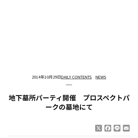
2014年10月29日
DAILY CONTENTS
NEWS
地下墓所パーティ開催 プロスペクトパ
ークの墓地にて
X
Facebook
Line
Ema