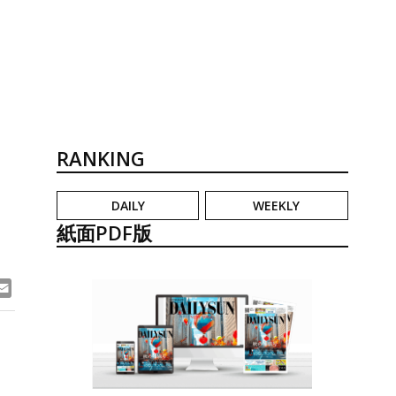
RANKING
DAILY
WEEKLY
？
紙面PDF版
ook
ne
Email