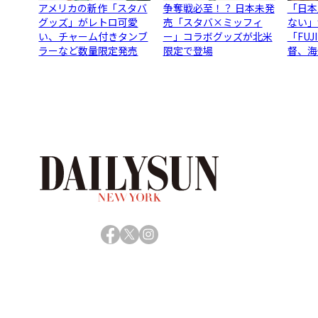
アメリカの新作「スタバ
争奪戦必至！？ 日本未発
「日本
グッズ」がレトロ可愛
売「スタバ×ミッフィ
ない」
い、チャーム付きタンブ
ー」コラボグッズが北米
「FU
ラーなど数量限定発売
限定で登場
督、海
Facebook
X
Instagram