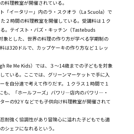
の料理教室が開催されている。
イータリー」内のラ・スクオラ（La Scuola）で
した２時間の料理教室を開催している。受講料は１ク
。テイスト・バズ・キッチン（Tastebuds
どもを対象とした、世界の料理の作り方が学べる学期制の
料は320ドルで、カップケーキの作り方など１レッ
Re Me Kids）では、３〜14歳までの子どもを対象
している。ここでは、グリーンマーケットで手に入
ーを自分達で考えて作りだす。１クラス１時間で１
他にも、「ホールフーズ」バワリ―店内のバワリ―・
ターの92Ｙなどでも子供向け料理教室が開催されて
忍耐強く協調性があり冒険心に溢れた子どもでも適
のシェフになれるという。