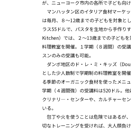
が、ニューヨーク市内の各所で子ども向け
マンハッタン区のイタリア食材マーケット「
は毎月、８〜12歳までの子どもを対象と
ラス55ドルで、パスタを生地から手作りする
Kitchen）では、２〜13歳までの子
料理教室を開催。１学期（８週間）の受講
スンのみの受講も可能。
ダンボ地区のド・レ・ミ・キッズ（Dough 
とした少人数制で学期制の料理教室を開催
る季節のオーガニック食材を使ったメニュ
学期（４週間強）の受講料は520ドル。
クリナリ―・センターや、カルチャーセン
いる。
包丁や火を使うことは危険ではあるが、
切なトレーニングを受ければ、大人顔負け