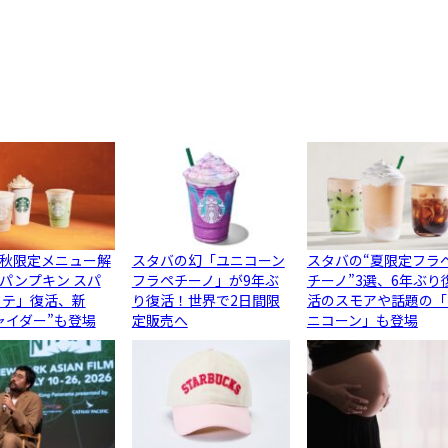
秋限定メニュー解
スタバの幻「ユニコーン
スタバの“夏限定フラ
パンプキン スパ
フラペチーノ」が9年ぶ
チーノ”3選、6年ぶり
ラテ」復活、新
り復活！世界で2日間限
活のスモアや話題の「
ャイダー”も登場
定販売へ
ニコーン」も登場