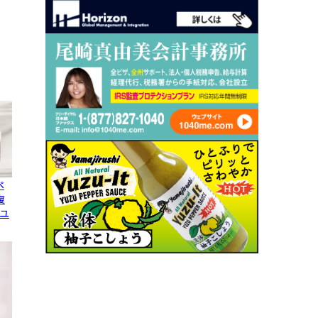
ペ
復
ユ