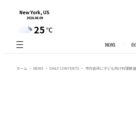
内
New York, US
容
2026.08.09
を
25
°C
ス
キ
NEWS
EV
ッ
プ
ホーム
NEWS
DAILY CONTENTS
市内各所に子ども向け料理教