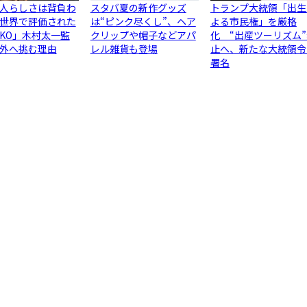
人らしさは背負わ
スタバ夏の新作グッズ
トランプ大統領「出生
世界で評価された
は“ピンク尽くし”、ヘア
よる市民権」を厳格
JIKO」木村太一監
クリップや帽子などアパ
化 “出産ツーリズム
外へ挑む理由
レル雑貨も登場
止へ、新たな大統領令
署名