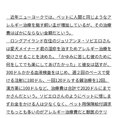
近年ニューヨークでは、ペットに人間と同じようなア
レルギー治療を施す飼い主が増加しているが、その治療
費はばかにならない金額だという。
ロングアイランド在住のジュリアンヌ・ソビエロさん
は愛犬メイナード君の湿疹を治すためアレルギー治療を
受けさせることを決めた。「かゆみに苦しむ彼のために
何をしてでも楽にしてあげたかった」と彼女は話すが、
300ドルかかる血液検査をはじめ、週２回のペースで受
ける注射に180ドル、一回120ドルする鍼治療を12回、
漢方薬に100ドルなど、治療費は合計で2020ドルにまで
かさんだという。ソビエロさんのようにペットに惜しま
ずお金をかける人は少なくなく、ペット用保険給付請求
でもっとも多いのがアレルギー治療費だと獣医のケリ