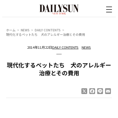
内
容
を
ス
ホーム
NEWS
DAILY CONTENTS
キ
現代化するペットたち 犬のアレルギー治療とその費用
ッ
2014年11月22日
DAILY CONTENTS
NEWS
プ
現代化するペットたち 犬のアレルギー
治療とその費用
X
Facebook
Line
Ema