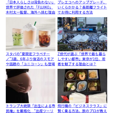
「日本人らしさは背負わない」
プレエコへのアップグレード、
世界で評価された「FUJIKO」
いくらかかる？長距離フライト
木村太一監督、海外へ挑む理由
でお得に利用する方法
スタバの“夏限定フラペチー
Z世代が選ぶ「世界で最も暮ら
ノ”3選、6年ぶり復活のスモア
しやすい都市」東京が1位、若
や話題の「ユニコーン」も登場
者を魅了する理由とは？
トランプ大統領「出生による市
飛行機の「ビジネスクラス」に
民権」を厳格化 “出産ツーリ
賢く乗る方法、旅のプロが教え