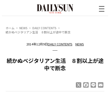
内
容
を
ス
ホーム
NEWS
DAILY CONTENTS
キ
続かぬベジタリアン生活 ８割以上が途中で断念
ッ
2014年12月9日
DAILY CONTENTS
NEWS
プ
続かぬベジタリアン生活 ８割以上が途
中で断念
X
Facebook
Line
Ema