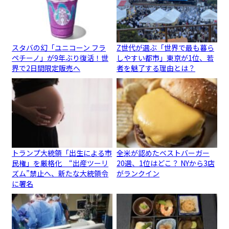
スタバの幻「ユニコーン フラ
Z世代が選ぶ「世界で最も暮ら
ペチーノ」が9年ぶり復活！世
しやすい都市」東京が1位、若
界で2日間限定販売へ
者を魅了する理由とは？
トランプ大統領「出生による市
全米が認めたベストバーガー
民権」を厳格化 “出産ツーリ
20選、1位はどこ？ NYから3店
ズム”禁止へ、新たな大統領令
がランクイン
に署名