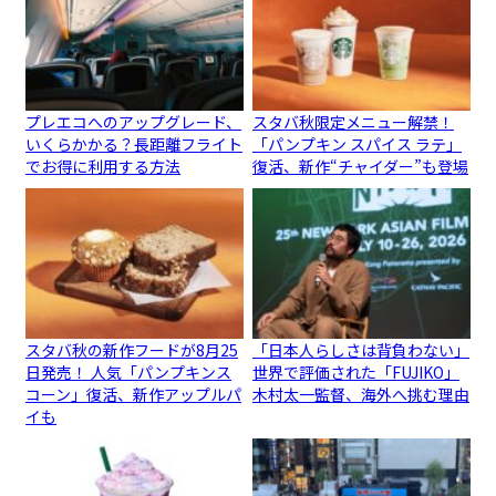
プレエコへのアップグレード、
スタバ秋限定メニュー解禁！
いくらかかる？長距離フライト
「パンプキン スパイス ラテ」
でお得に利用する方法
復活、新作“チャイダー”も登場
スタバ秋の新作フードが8月25
「日本人らしさは背負わない」
日発売！ 人気「パンプキンス
世界で評価された「FUJIKO」
コーン」復活、新作アップルパ
木村太一監督、海外へ挑む理由
イも