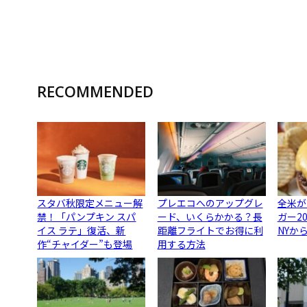
RECOMMENDED
スタバ秋限定メニュー解
プレエコへのアップグレ
全米が
禁！「パンプキン スパ
ード、いくらかかる？長
ガー2
イス ラテ」復活、新
距離フライトでお得に利
NYか
作“チャイダー”も登場
用する方法