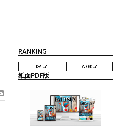
RANKING
DAILY
WEEKLY
紙面PDF版
ook
ne
Email