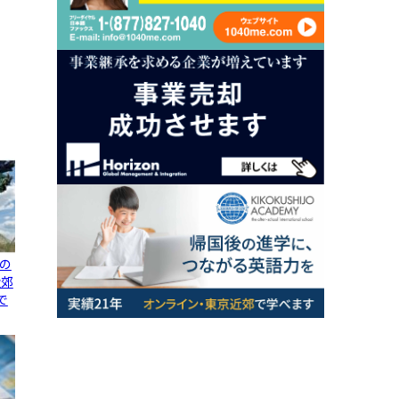
の
近郊
で