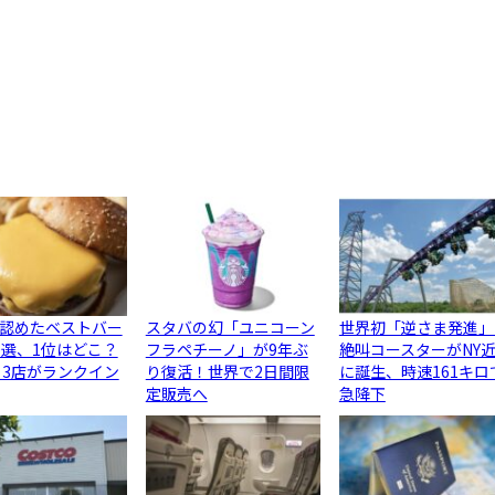
認めたベストバー
スタバの幻「ユニコーン
世界初「逆さま発進」
0選、1位はどこ？
フラペチーノ」が9年ぶ
絶叫コースターがNY
ら3店がランクイン
り復活！世界で2日間限
に誕生、時速161キロ
定販売へ
急降下