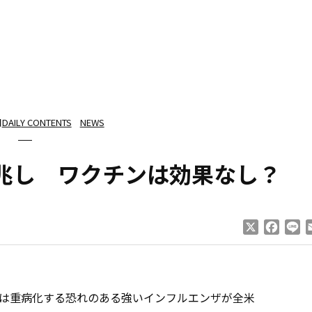
日
DAILY CONTENTS
NEWS
兆し ワクチンは効果なし？
X
Faceb
Li
は重病化する恐れのある強いインフルエンザが全米