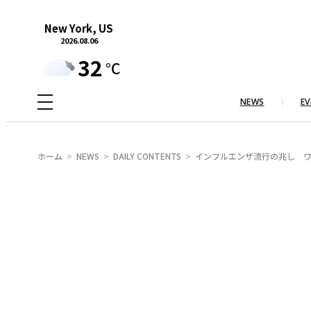
内
New York, US
容
2026.08.06
を
32
°C
ス
キ
NEWS
EV
ッ
プ
ホーム
NEWS
DAILY CONTENTS
インフルエンザ流行の兆し 