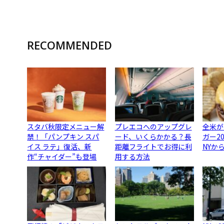
RECOMMENDED
スタバ秋限定メニュー解
プレエコへのアップグレ
全米が
禁！「パンプキン スパ
ード、いくらかかる？長
ガー2
イス ラテ」復活、新
距離フライトでお得に利
NYか
作“チャイダー”も登場
用する方法