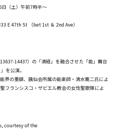
6日（土）午前7時半〜
7th St （bet 1st ＆ 2nd Ave）
63?-1443?）の「清経」を融合させた「能」舞台
une」」を公演。
能界の重鎮、銕仙会所属の能楽師・清水寛二氏によ
の聖フランシスコ・ザビエル教会の女性聖歌隊によ
, courtesy of the