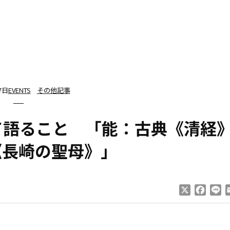
7日
EVENTS
その他記事
て語ること 「能：古典《清経
《長崎の聖母》」
X
Faceb
Li