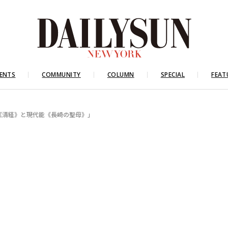
ENTS
COMMUNITY
COLUMN
SPECIAL
FEAT
《清経》と現代能《長崎の聖母》」