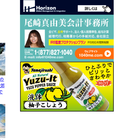
の
近郊
で