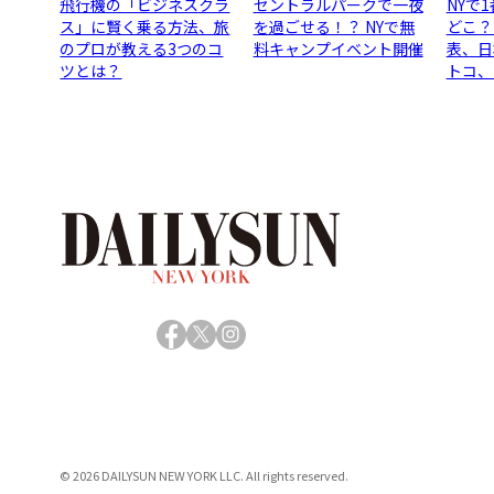
飛行機の「ビジネスクラ
セントラルパークで一夜
NYで
ス」に賢く乗る方法、旅
を過ごせる！？ NYで無
どこ？
のプロが教える3つのコ
料キャンプイベント開催
表、日
ツとは？
トコ、
Facebook
X
Instagram
© 2026 DAILYSUN NEW YORK LLC. All rights reserved.