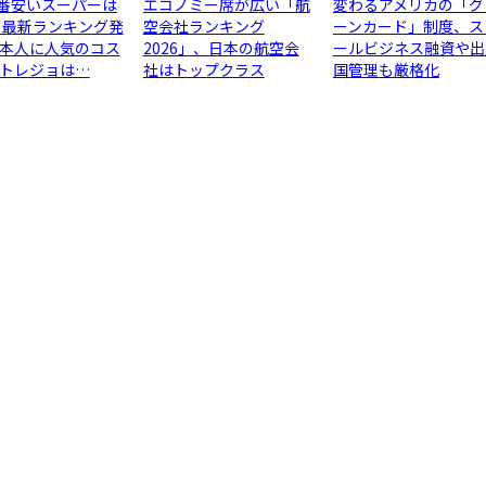
1番安いスーパーは
エコノミー席が広い「航
変わるアメリカの「グ
 最新ランキング発
空会社ランキング
ーンカード」制度、ス
本人に人気のコス
2026」、日本の航空会
ールビジネス融資や出
トレジョは…
社はトップクラス
国管理も厳格化