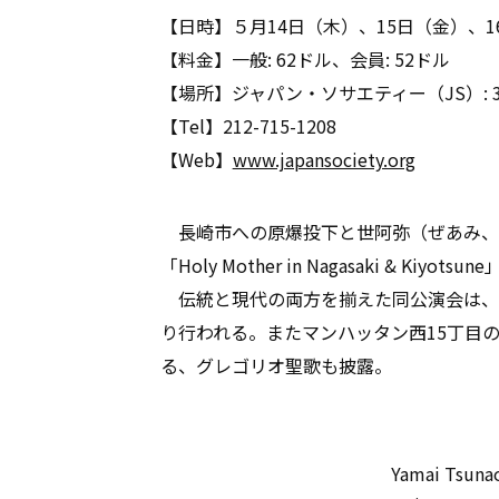
【日時】５月14日（木）、15日（金）、1
【料金】一般: 62ドル、会員: 52ドル
【場所】ジャパン・ソサエティー（JS）: 333 E 4
【Tel】212-715-1208
【Web】
www.japansociety.org
長崎市への原爆投下と世阿弥（ぜあみ、13
「Holy Mother in Nagasaki & Kiyots
伝統と現代の両方を揃えた同公演会は、
り行われる。またマンハッタン西15丁目
る、グレゴリオ聖歌も披露。
Yamai Tsunao