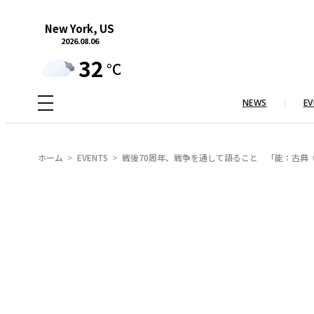
内
New York, US
容
2026.08.06
を
32
°C
ス
キ
NEWS
EV
ッ
プ
ホーム
EVENTS
戦後70周年、戦争を通して語ること 「能：古典