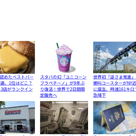
認めたベストバー
スタバの幻「ユニコーン
世界初「逆さま発進」
0選、1位はどこ？
フラペチーノ」が9年ぶ
絶叫コースターがNY
ら3店がランクイン
り復活！世界で2日間限
に誕生、時速161キロ
定販売へ
急降下