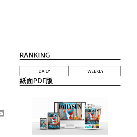
RANKING
DAILY
WEEKLY
》
紙面PDF版
ook
ne
Email