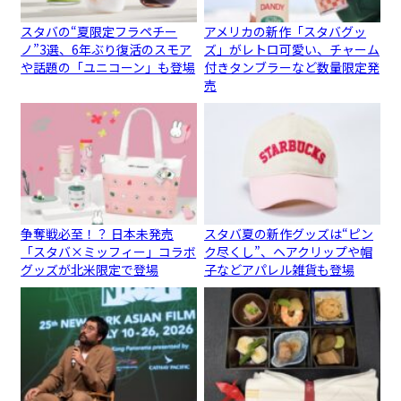
スタバの“夏限定フラペチー
アメリカの新作「スタバグッ
ノ”3選、6年ぶり復活のスモア
ズ」がレトロ可愛い、チャーム
や話題の「ユニコーン」も登場
付きタンブラーなど数量限定発
売
争奪戦必至！？ 日本未発売
スタバ夏の新作グッズは“ピン
「スタバ×ミッフィー」コラボ
ク尽くし”、ヘアクリップや帽
グッズが北米限定で登場
子などアパレル雑貨も登場