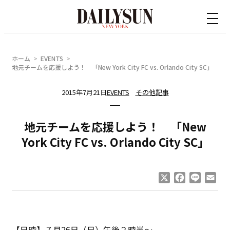
内
容
を
ス
ホーム
EVENTS
キ
地元チームを応援しよう！ 「New York City FC vs. Orlando City SC」
ッ
2015年7月21日
EVENTS
その他記事
プ
地元チームを応援しよう！ 「New
York City FC vs. Orlando City SC」
X
Facebook
Line
Ema
【日時】７月26日（日）午後２時半～