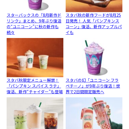
スターバックスの「8月新作ド
スタバ秋の新作フードが8月25
リンク」まとめ、9年ぶり復活
日発売！ 人気「パンプキンス
の“ユニコーン”に秋の新作も
コーン」復活、新作アップルパ
続々
イも
スタバ秋限定メニュー解禁！
スタバの幻「ユニコーン フラ
「パンプキン スパイス ラテ」
ペチーノ」が9年ぶり復活！世
復活、新作“チャイダー”も登場
界で2日間限定販売へ