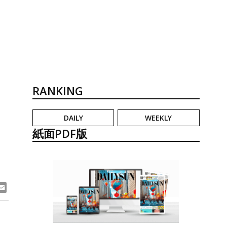
RANKING
DAILY
WEEKLY
紙面PDF版
ook
ne
Email