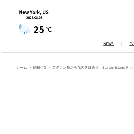
内
New York, US
容
2026.08.06
を
25
°C
ス
キ
NEWS
EV
ッ
プ
ホーム
EVENTS
スタテン島から花火を眺める Staten Island Philharmo