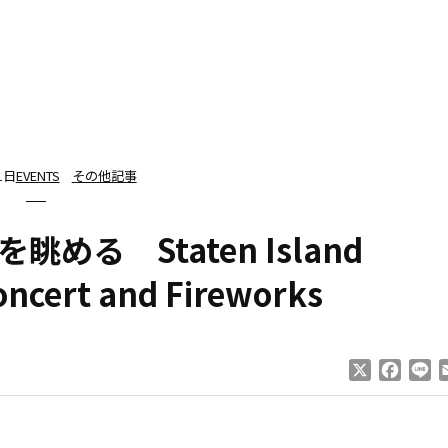
1日
EVENTS
その他記事
る Staten Island
oncert and Fireworks
X
Faceb
Li