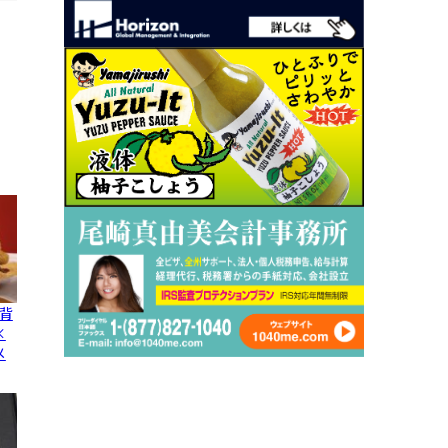
背
×
メ