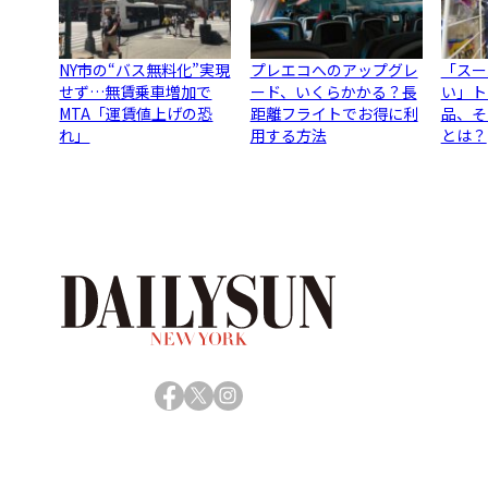
NY市の“バス無料化”実現
プレエコへのアップグレ
「スー
せず…無賃乗車増加で
ード、いくらかかる？長
い」ト
MTA「運賃値上げの恐
距離フライトでお得に利
品、そ
れ」
用する方法
とは？
Facebook
X
Instagram