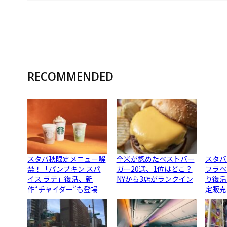
RECOMMENDED
スタバ秋限定メニュー解
全米が認めたベストバー
スタバ
禁！「パンプキン スパ
ガー20選、1位はどこ？
フラペ
イス ラテ」復活、新
NYから3店がランクイン
り復活
作“チャイダー”も登場
定販売