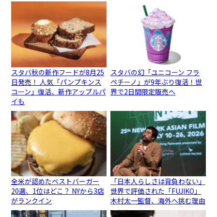
スタバ秋の新作フードが8月25
スタバの幻「ユニコーン フラ
日発売！ 人気「パンプキンス
ペチーノ」が9年ぶり復活！世
コーン」復活、新作アップルパ
界で2日間限定販売へ
イも
全米が認めたベストバーガー
「日本人らしさは背負わない」
20選、1位はどこ？ NYから3店
世界で評価された「FUJIKO」
がランクイン
木村太一監督、海外へ挑む理由