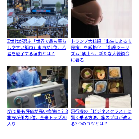
Z世代が選ぶ「世界で最も暮ら
トランプ大統領「出生による市
しやすい都市」東京が1位、若
民権」を厳格化 “出産ツーリ
者を魅了する理由とは？
ズム”禁止へ、新たな大統領令
に署名
NYで最も評価が高い病院は？ 3
飛行機の「ビジネスクラス」に
施設が州内1位、全米トップ20
賢く乗る方法、旅のプロが教え
入り
る3つのコツとは？