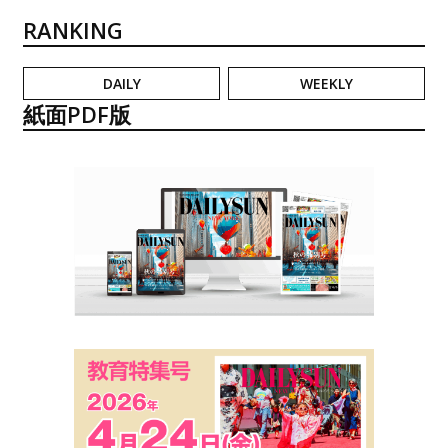
RANKING
DAILY
WEEKLY
紙面PDF版