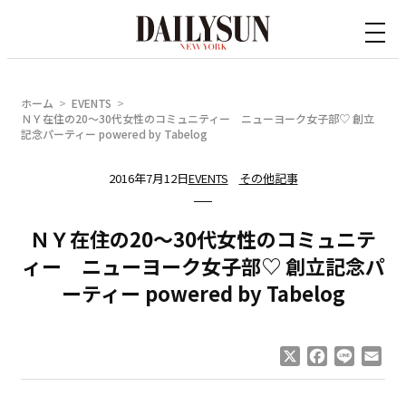
内
容
を
ス
ホーム
EVENTS
キ
ＮＹ在住の20～30代女性のコミュニティー ニューヨーク女子部♡ 創立
記念パーティー powered by Tabelog
ッ
プ
2016年7月12日
EVENTS
その他記事
ＮＹ在住の20～30代女性のコミュニテ
ィー ニューヨーク女子部♡ 創立記念パ
ーティー powered by Tabelog
X
Facebook
Line
Ema