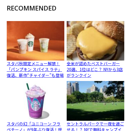
RECOMMENDED
スタバ秋限定メニュー解禁！
全米が認めたベストバーガー
「パンプキン スパイス ラテ」
20選、1位はどこ？ NYから3店
復活、新作“チャイダー”も登場
がランクイン
スタバの幻「ユニコーン フラ
セントラルパークで一夜を過ご
ペチーノ」が9年ぶり復活！世
せる！？ NYで無料キャンプイ