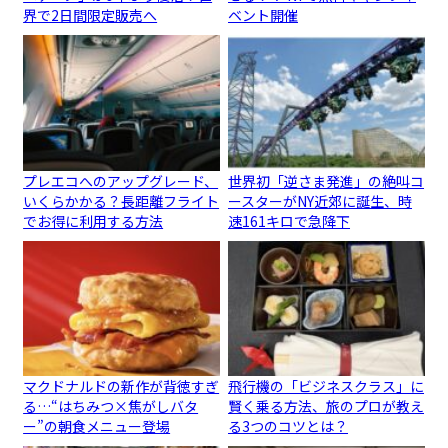
界で2日間限定販売へ
ベント開催
プレエコへのアップグレード、
世界初「逆さま発進」の絶叫コ
いくらかかる？長距離フライト
ースターがNY近郊に誕生、時
でお得に利用する方法
速161キロで急降下
マクドナルドの新作が背徳すぎ
飛行機の「ビジネスクラス」に
る…“はちみつ×焦がしバタ
賢く乗る方法、旅のプロが教え
ー”の朝食メニュー登場
る3つのコツとは？