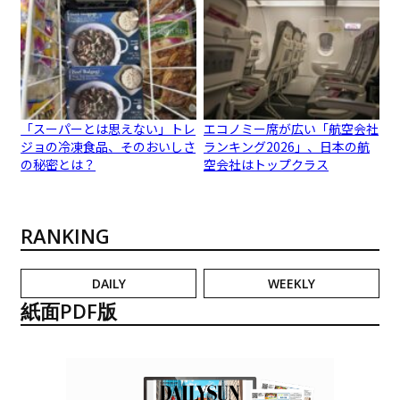
「スーパーとは思えない」トレ
エコノミー席が広い「航空会社
ジョの冷凍食品、そのおいしさ
ランキング2026」、日本の航
の秘密とは？
空会社はトップクラス
RANKING
DAILY
WEEKLY
紙面PDF版