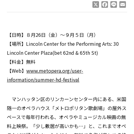
X
Facebook
Line
Ema
【日時】８月26日（金）～９月５日（月）
【場所】Lincoln Center for the Performing Arts: 30
Lincoln Center Plaza(bet 62nd & 65th St)
【料金】無料
【Web】
www.metopera.org/user-
information/summer-hd-festival
マンハッタン区のリンカーンセンター内にある、米国
随一のオペラハウス「メトロポリタン歌劇場」の屋外ス
ペースで毎年行われる、オペラやミュージカル映画の無
料上映祭。「少し敷居が高いかも…」と、これまでオペ