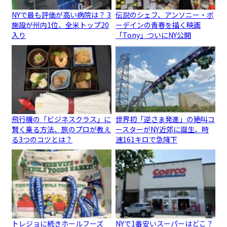
NYで最も評価が高い病院は？ 3
伝説のシェフ、アンソニー・ボ
施設が州内1位、全米トップ20
ーデインの青春を描く映画
入り
「Tony」ついにNY公開
飛行機の「ビジネスクラス」に
世界初「逆さま発進」の絶叫コ
賢く乗る方法、旅のプロが教え
ースターがNY近郊に誕生、時
る3つのコツとは？
速161キロで急降下
トレジョに続きホールフーズ
NYで1番安いスーパーはどこ？