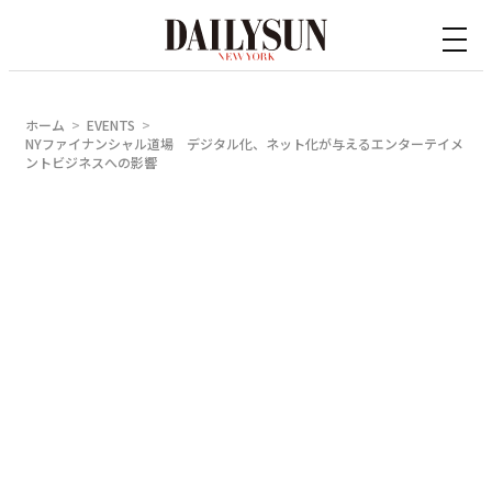
内
容
を
ス
ホーム
EVENTS
キ
NYファイナンシャル道場 デジタル化、ネット化が与えるエンターテイメ
ントビジネスへの影響
ッ
プ