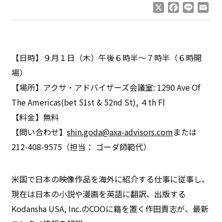
X
Facebook
Line
Ema
【日時】９月１日（木）午後６時半～７時半（６時開
場）
【場所】アクサ・アドバイザーズ会議室: 1290 Ave Of
The Americas(bet 51st & 52nd St), ４th Fl
【料金】無料
【問い合わせ】
shin.goda@axa-advisors.com
または
212-408-9575（担当： ゴーダ師範代）
米国で日本の映像作品を海外に紹介する仕事に従事し、
現在は日本の小説や漫画を英語に翻訳、出版する
Kodansha USA, Inc.のCOOに籍を置く作田貴志が、最新