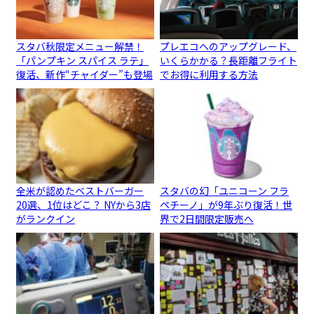
スタバ秋限定メニュー解禁！
プレエコへのアップグレード、
「パンプキン スパイス ラテ」
いくらかかる？長距離フライト
復活、新作“チャイダー”も登場
でお得に利用する方法
全米が認めたベストバーガー
スタバの幻「ユニコーン フラ
20選、1位はどこ？ NYから3店
ペチーノ」が9年ぶり復活！世
がランクイン
界で2日間限定販売へ