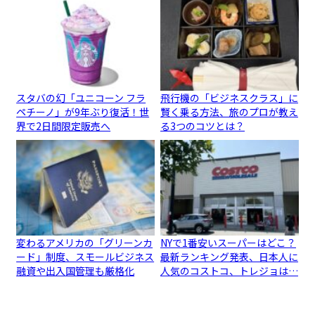
スタバの幻「ユニコーン フラ
飛行機の「ビジネスクラス」に
ペチーノ」が9年ぶり復活！世
賢く乗る方法、旅のプロが教え
界で2日間限定販売へ
る3つのコツとは？
変わるアメリカの「グリーンカ
NYで1番安いスーパーはどこ？
ード」制度、スモールビジネス
最新ランキング発表、日本人に
融資や出入国管理も厳格化
人気のコストコ、トレジョは…