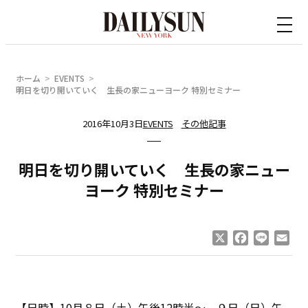
内
容
を
ス
ホーム
EVENTS
キ
明日を切り開いていく 生長の家ニューヨーク 特別セミナー
ッ
2016年10月3日
EVENTS
その他記事
プ
明日を切り開いていく 生長の家ニュー
ヨーク 特別セミナー
X
Facebook
Line
Ema
【日時】10月８日（土）午後12時半～、９日（日）午