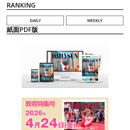
RANKING
DAILY
WEEKLY
紙面PDF版