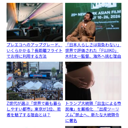
プレエコへのアップグレード、
「日本人らしさは背負わない」
いくらかかる？長距離フライト
世界で評価された「FUJIKO」
でお得に利用する方法
木村太一監督、海外へ挑む理由
Z世代が選ぶ「世界で最も暮ら
トランプ大統領「出生による市
しやすい都市」東京が1位、若
民権」を厳格化 “出産ツーリ
者を魅了する理由とは？
ズム”禁止へ、新たな大統領令
に署名