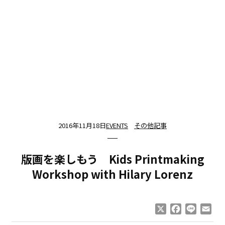
2016年11月18日
EVENTS
その他記事
版画を楽しもう Kids Printmaking
Workshop with Hilary Lorenz
X
Facebook
Line
Ema