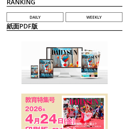
RANKING
DAILY
WEEKLY
紙面PDF版