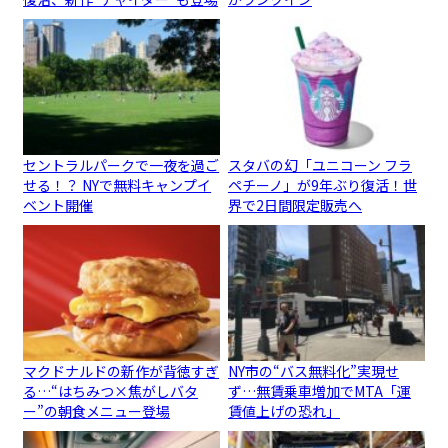
セントラルパークで一夜を過ご
スタバの幻「ユニコーン フラ
せる！？ NYで無料キャンプイ
ペチーノ」が9年ぶり復活！世
ベント開催
界で2日間限定販売へ
マクドナルドの新作が背徳すぎ
NY市の“バス無料化”実現せ
る…“はちみつ×焦がしバタ
ず…無賃乗車増加でMTA「運
ー”の朝食メニュー登場
賃値上げの恐れ」