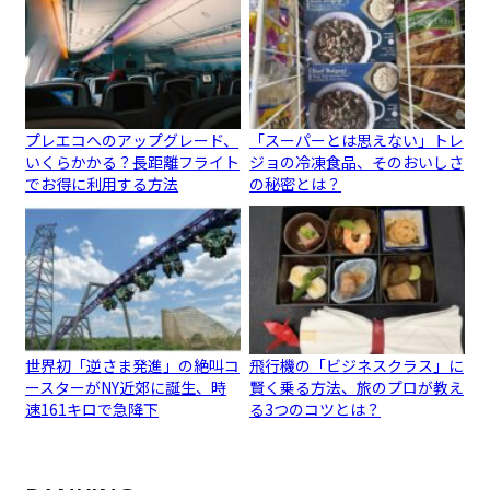
プレエコへのアップグレード、
「スーパーとは思えない」トレ
いくらかかる？長距離フライト
ジョの冷凍食品、そのおいしさ
でお得に利用する方法
の秘密とは？
世界初「逆さま発進」の絶叫コ
飛行機の「ビジネスクラス」に
ースターがNY近郊に誕生、時
賢く乗る方法、旅のプロが教え
速161キロで急降下
る3つのコツとは？