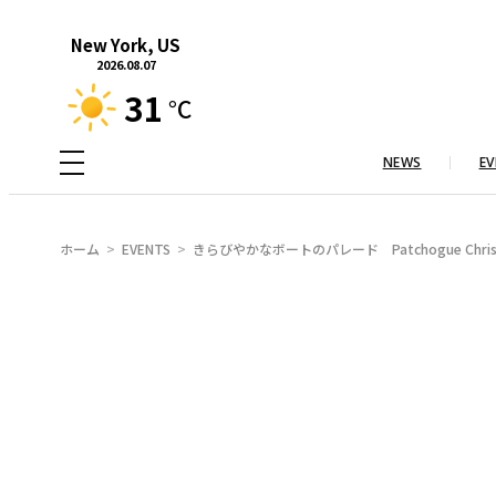
内
New York, US
容
2026.08.07
を
31
°C
ス
キ
NEWS
EV
ッ
プ
ホーム
EVENTS
きらびやかなボートのパレード Patchogue Christmas