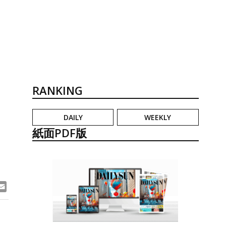
RANKING
DAILY
WEEKLY
紙面PDF版
ook
ne
Email