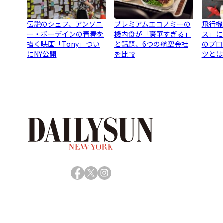
伝説のシェフ、アンソニ
プレミアムエコノミーの
飛行機
ー・ボーデインの青春を
機内食が「豪華すぎる」
ス」に
描く映画「Tony」つい
と話題、6つの航空会社
のプロ
にNY公開
を比較
ツとは
Facebook
X
Instagram