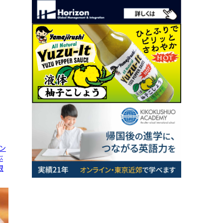
ン
ぶ
限