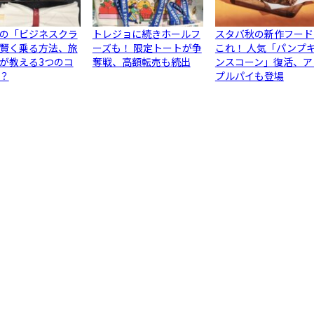
の「ビジネスクラ
トレジョに続きホールフ
スタバ秋の新作フード
賢く乗る方法、旅
ーズも！ 限定トートが争
これ！ 人気「パンプ
が教える3つのコ
奪戦、高額転売も続出
ンスコーン」復活、ア
？
プルパイも登場