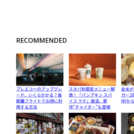
RECOMMENDED
プレエコへのアップグレ
スタバ秋限定メニュー解
全米が
ード、いくらかかる？長
禁！「パンプキン スパ
ガー2
距離フライトでお得に利
イス ラテ」復活、新
NYか
用する方法
作“チャイダー”も登場