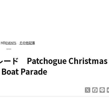
19日
EVENTS
その他記事
Patchogue Christmas
 Boat Parade
X
Faceb
Li