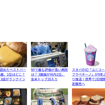
認めたベストバー
NYで最も評価が高い病院
スタバの幻「ユニコー
0選、1位はどこ？
は？ 3施設が州内1位、
フラペチーノ」が9年
ら3店がランクイン
全米トップ20入り
り復活！世界で2日間
定販売へ