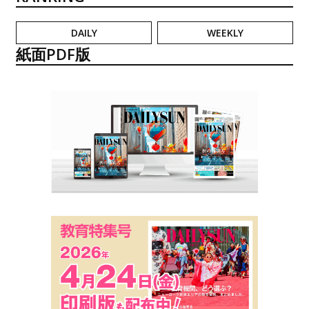
DAILY
WEEKLY
紙面PDF版