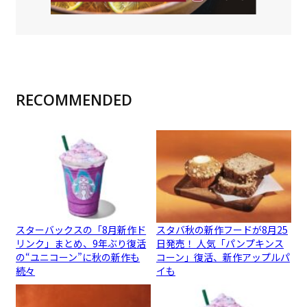
RECOMMENDED
スターバックスの「8月新作ド
スタバ秋の新作フードが8月25
リンク」まとめ、9年ぶり復活
日発売！ 人気「パンプキンス
の“ユニコーン”に秋の新作も
コーン」復活、新作アップルパ
続々
イも