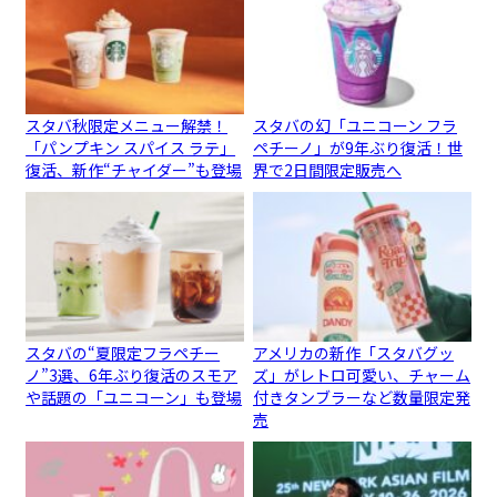
スタバ秋限定メニュー解禁！
スタバの幻「ユニコーン フラ
「パンプキン スパイス ラテ」
ペチーノ」が9年ぶり復活！世
復活、新作“チャイダー”も登場
界で2日間限定販売へ
スタバの“夏限定フラペチー
アメリカの新作「スタバグッ
ノ”3選、6年ぶり復活のスモア
ズ」がレトロ可愛い、チャーム
や話題の「ユニコーン」も登場
付きタンブラーなど数量限定発
売