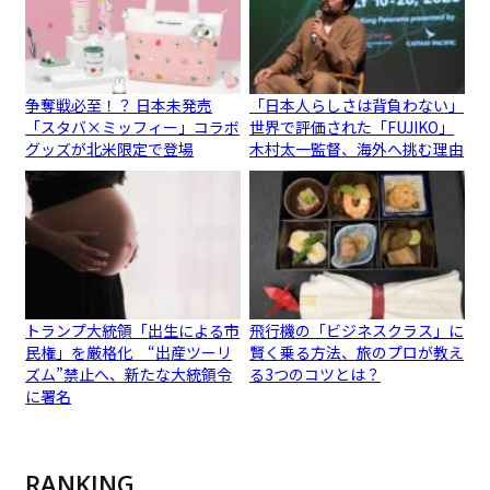
争奪戦必至！？ 日本未発売
「日本人らしさは背負わない」
「スタバ×ミッフィー」コラボ
世界で評価された「FUJIKO」
グッズが北米限定で登場
木村太一監督、海外へ挑む理由
トランプ大統領「出生による市
飛行機の「ビジネスクラス」に
民権」を厳格化 “出産ツーリ
賢く乗る方法、旅のプロが教え
ズム”禁止へ、新たな大統領令
る3つのコツとは？
に署名
RANKING