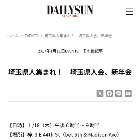
内
容
を
ス
ホーム
EVENTS
埼玉県人集まれ！ 埼玉県人会、新年会
キ
ッ
2017年1月11日
EVENTS
その他記事
プ
埼玉県人集まれ！ 埼玉県人会、新年会
X
Facebook
Line
Ema
【日時】１/18（木）午後６時半〜９時半
【場所】梓: 3 E 44th St（bet 5th & Madison Ave）